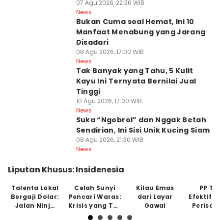
07 Agu 2026, 22:36 WIB
News
Bukan Cuma soal Hemat, Ini 10
Manfaat Menabung yang Jarang
Disadari
08 Agu 2026, 17:00 WIB
News
Tak Banyak yang Tahu, 5 Kulit
Kayu Ini Ternyata Bernilai Jual
Tinggi
10 Agu 2026, 17:00 WIB
News
Suka “Ngobrol” dan Nggak Betah
Sendirian, Ini Sisi Unik Kucing Siam
08 Agu 2026, 21:30 WIB
News
Liputan Khusus: Insidenesia
Talenta Lokal
Celah Sunyi
Kilau Emas
PP Tu
Bergaji Dolar:
Pencari Waras:
dari Layar
Efektifk
Jalan Ninja
Krisis yang Tak
Gawai
Perisai
Tanpa Jaring
Tampak
Anak di