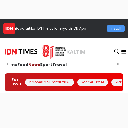
Baca artikel
IDN Times
lainnya di IDN App
Install
KALTIM
Home
Food
News
Sport
Travel
For
Indonesia Summit 2026
Soccer Times
Iklanin 
You