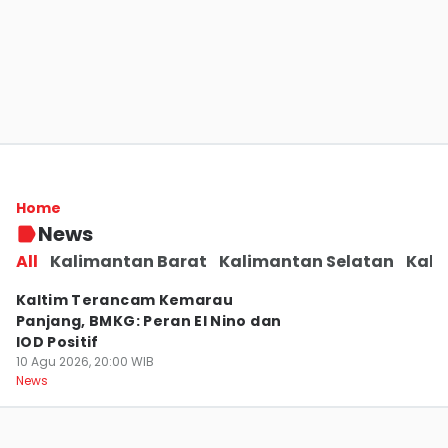
Pontianak Dikepung Kabut Asap, Pelajar
Diminta Belajar dari Rumah
Home
10 Agu 2026, 20:03 WIB
News
News
All
Kalimantan Barat
Kalimantan Selatan
Kali
Kaltim Terancam Kemarau
Panjang, BMKG: Peran El Nino dan
IOD Positif
10 Agu 2026, 20:00 WIB
News