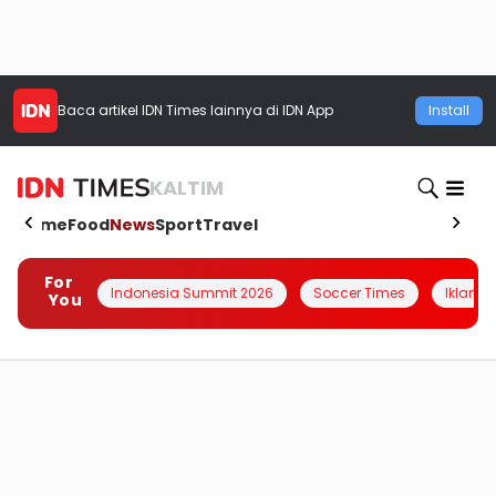
Baca artikel
IDN Times
lainnya di IDN App
Install
KALTIM
Home
Food
News
Sport
Travel
For
Indonesia Summit 2026
Soccer Times
Iklanin 
You