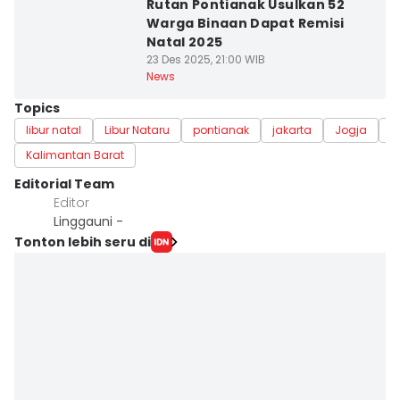
Rutan Pontianak Usulkan 52
Warga Binaan Dapat Remisi
Natal 2025
23 Des 2025, 21:00 WIB
News
Topics
libur natal
Libur Nataru
pontianak
jakarta
Jogja
d
Kalimantan Barat
Editorial Team
Editor
Linggauni -
Tonton lebih seru di