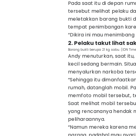
Pada saat itu di depan ru
tersebut melihat pelaku
meletakkan barang bukti d
tempat penimbangan kare
“Dikira ini mau menimbang k
2. Pelaku takut lihat s
Barang bukti berupa 21 kg sabu. (IDN Time
Andy menuturkan, saat itu
kecil sedang bermain. Situ
menyalurkan narkoba ters
“Sehingga itu dimanfaatkan
rumah, datanglah mobil. P
memfoto mobil tersebut, te
Saat melihat mobil terseb
yang rencananya hendak m
peliharaannya.
“Namun mereka karena mel
parang, padahal mau nyari