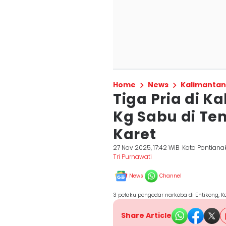
Home
News
Kalimantan
Tiga Pria di K
Kg Sabu di T
Karet
27 Nov 2025, 17:42 WIB
Kota Pontiana
Tri Purnawati
News
Channel
3 pelaku pengedar narkoba di Entikong, Ka
Share Article