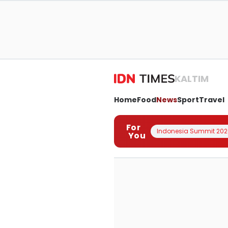
KALTIM
Home
Food
News
Sport
Travel
For
Indonesia Summit 202
You