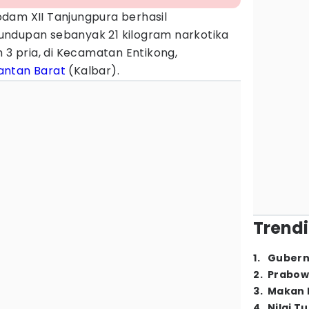
dam XII Tanjungpura berhasil
undupan sebanyak 21 kilogram narkotika
 3 pria, di Kecamatan Entikong,
antan Barat
(Kalbar).
Trendi
1
.
Gubern
2
.
Prabow
3
.
Makan B
4
.
Nilai T