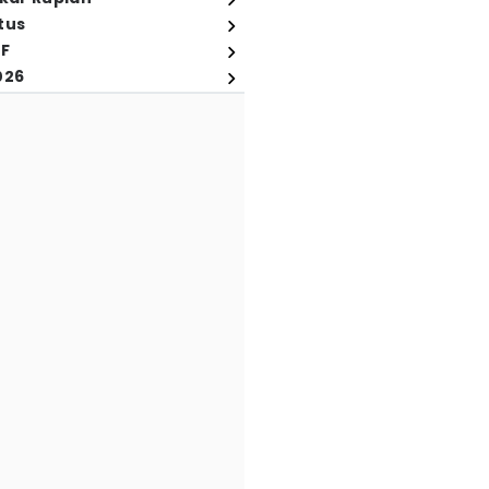
tus
FF
026