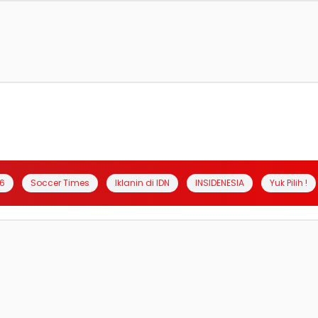
6
Soccer Times
Iklanin di IDN
INSIDENESIA
Yuk Pilih !