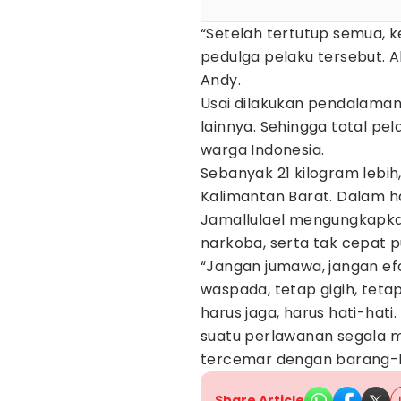
“Setelah tertutup semua, 
pedulga pelaku tersebut. Ak
Andy.
Usai dilakukan pendalama
lainnya. Sehingga total pe
warga Indonesia.
Sebanyak 21 kilogram lebih,
Kalimantan Barat. Dalam ha
Jamallulael mengungkapk
narkoba, serta tak cepat 
“Jangan jumawa, jangan efor
waspada, tetap gigih, tetap
harus jaga, harus hati-ha
suatu perlawanan segala m
tercemar dengan barang-ba
Share Article