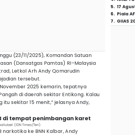
5
.
17 Agus
6
.
Piala A
7
.
GIIAS 2
 Minggu (23/11/2025), Komandan Satuan
asan (Dansatgas Pamtas) RI–Malaysia
trad, Letkol Arh Andy Qomarudin
jadian tersebut.
23 November 2025 kemarin, tepatnya
Pangah di daerah sekitar Entikong. Kalau
 itu sekitar 15 menit,” jelasnya Andy,
BB di tempat penimbangan karet
lulael. (IDN Times/Teri).
 narkotika ke BNN Kalbar, Andy