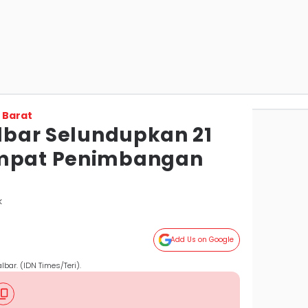
 Barat
albar Selundupkan 21
empat Penimbangan
k
Add Us on Google
lbar. (IDN Times/Teri).