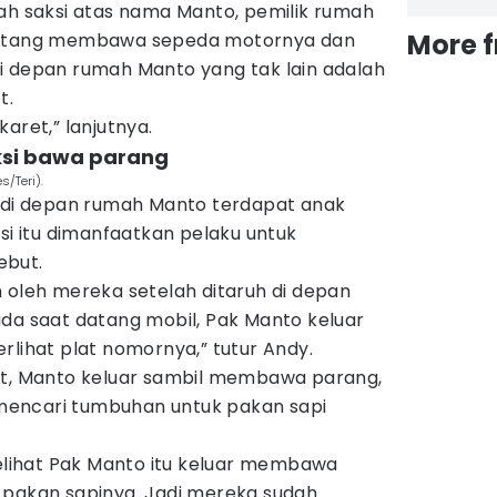
mah saksi atas nama Manto, pemilik rumah
More 
 datang membawa sepeda motornya dan
i depan rumah Manto yang tak lain adalah
t.
aret,” lanjutnya.
aksi bawa parang
s/Teri).
, di depan rumah Manto terdapat anak
asi itu dimanfaatkan pelaku untuk
ebut.
 oleh mereka setelah ditaruh di depan
ada saat datang mobil, Pak Manto keluar
rlihat plat nomornya,” tutur Andy.
ut, Manto keluar sambil membawa parang,
encari tumbuhan untuk pakan sapi
ihat Pak Manto itu keluar membawa
 pakan sapinya. Jadi mereka sudah