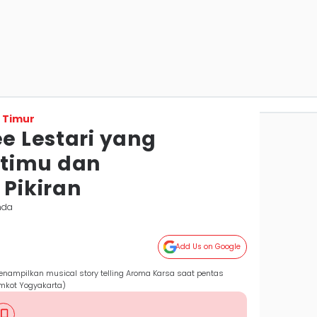
 Timur
ee Lestari yang
timu dan
Pikiran
nda
Add Us on Google
menampilkan musical story telling Aroma Karsa saat pentas
emkot Yogyakarta)