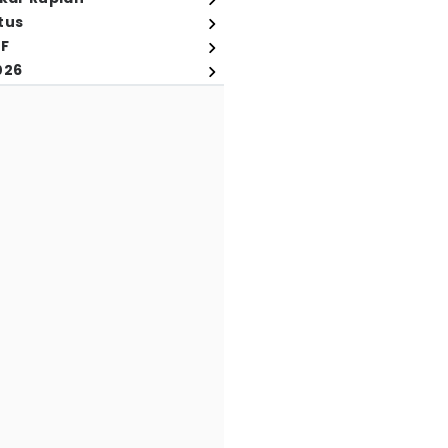
tus
FF
026