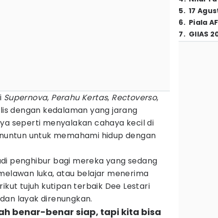
5
.
17 Agus
6
.
Piala A
7
.
GIIAS 2
i
Supernova
,
Perahu Kertas
,
Rectoverso
,
lis dengan kedalaman yang jarang
ya seperti menyalakan cahaya kecil di
untun untuk memahami hidup dengan
adi penghibur bagi mereka yang sedang
 melawan luka, atau belajar menerima
ikut tujuh kutipan terbaik Dee Lestari
dan layak direnungkan.
nah benar-benar siap, tapi kita bisa