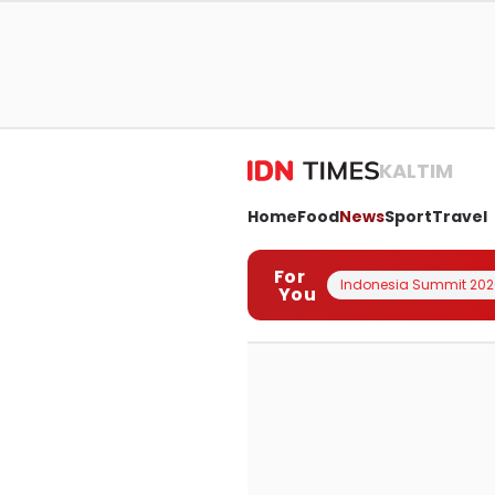
KALTIM
Home
Food
News
Sport
Travel
For
Indonesia Summit 202
You