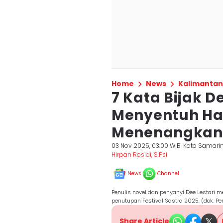
Home
News
Kalimantan
7 Kata Bijak D
Menyentuh Ha
Menenangkan 
03 Nov 2025, 03:00 WIB
Kota Samari
Hirpan Rosidi, S.Psi
News
Channel
Penulis novel dan penyanyi Dee Lestari 
penutupan Festival Sastra 2025. (dok. P
Share Article