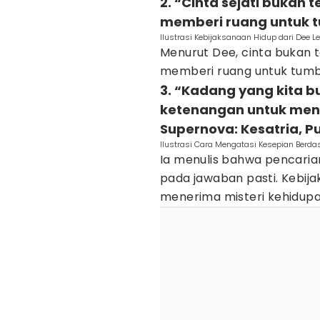
2. “Cinta sejati bukan 
memberi ruang untuk 
Ilustrasi Kebijaksanaan Hidup dari Dee L
Menurut Dee, cinta bukan 
memberi ruang untuk tum
3. “Kadang yang kita 
ketenangan untuk men
Supernova: Kesatria, Pu
Ilustrasi Cara Mengatasi Kesepian Berdas
Ia menulis bahwa pencarian
pada jawaban pasti. Kebijak
menerima misteri kehidupa