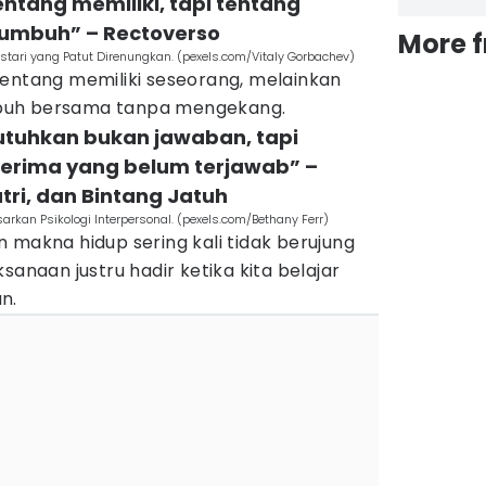
tentang memiliki, tapi tentang
tumbuh” – Rectoverso
More 
estari yang Patut Direnungkan. (pexels.com/Vitaly Gorbachev)
tentang memiliki seseorang, melainkan
buh bersama tanpa mengekang.
butuhkan bukan jawaban, tapi
erima yang belum terjawab” –
tri, dan Bintang Jatuh
arkan Psikologi Interpersonal. (pexels.com/Bethany Ferr)
 makna hidup sering kali tidak berujung
sanaan justru hadir ketika kita belajar
n.