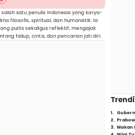
 salah satu penulis Indonesia yang karya-
 filosofis, spiritual, dan humanistik. Ia
ng puitis sekaligus reflektif, mengajak
g hidup, cinta, dan pencarian jati diri.
Trendi
1
.
Gubern
2
.
Prabow
3
.
Makan B
4
.
Nilai T