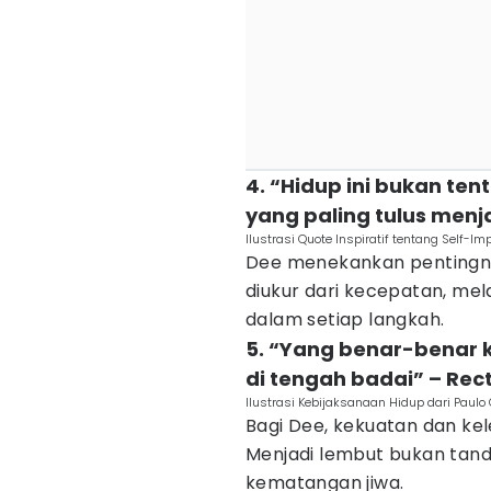
4. “Hidup ini bukan ten
yang paling tulus menja
Ilustrasi Quote Inspiratif tentang Self-
Dee menekankan pentingnya 
diukur dari kecepatan, mel
dalam setiap langkah.
5. “Yang benar-benar 
di tengah badai” – Rec
Ilustrasi Kebijaksanaan Hidup dari Paul
Bagi Dee, kekuatan dan ke
Menjadi lembut bukan tand
kematangan jiwa.