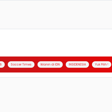
6
Soccer Times
Iklanin di IDN
INSIDENESIA
Yuk Pilih !