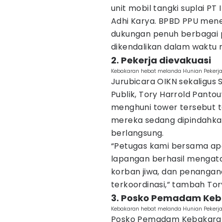
unit mobil tangki suplai PT 
Adhi Karya. BPBD PPU mene
dukungan penuh berbagai 
dikendalikan dalam waktu r
2. Pekerja dievakuasi
Kebakaran hebat melanda Hunian Pekerja 
Jurubicara OIKN sekaligus 
Publik, Tory Harrold Pant
menghuni tower tersebut te
mereka sedang dipindahkan 
berlangsung.
“Petugas kami bersama a
lapangan berhasil mengatas
korban jiwa, dan penangan
terkoordinasi,” tambah Tor
3. Posko Pemadam Ke
Kebakaran hebat melanda Hunian Pekerja 
Posko Pemadam Kebakaran