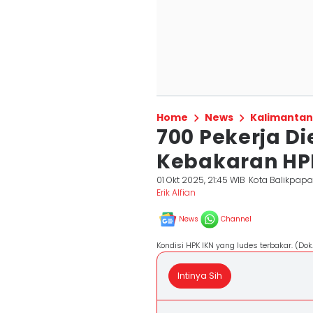
Home
News
Kalimantan
700 Pekerja D
Kebakaran HPK
01 Okt 2025, 21:45 WIB
Kota Balikpap
Erik Alfian
News
Channel
Kondisi HPK IKN yang ludes terbakar. (Dok
Intinya Sih