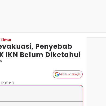
 Timur
ievakuasi, Penyebab
 IKN Belum Diketahui
an
Add Us on Google
. BPBD PPU)