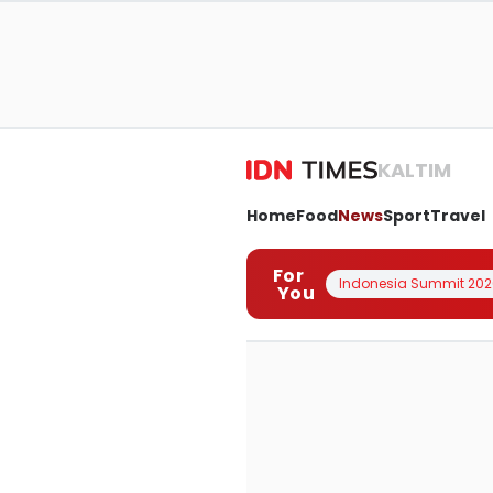
KALTIM
Home
Food
News
Sport
Travel
For
Indonesia Summit 202
You