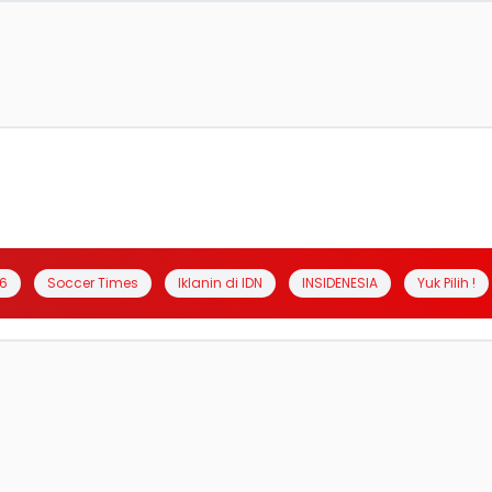
6
Soccer Times
Iklanin di IDN
INSIDENESIA
Yuk Pilih !