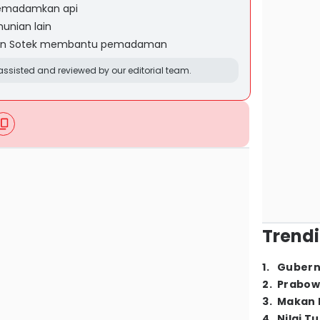
memadamkan api
hunian lain
an Sotek membantu pemadaman
ssisted and reviewed by our editorial team.
Trendi
1
.
Gubern
2
.
Prabow
3
.
Makan B
4
.
Nilai T