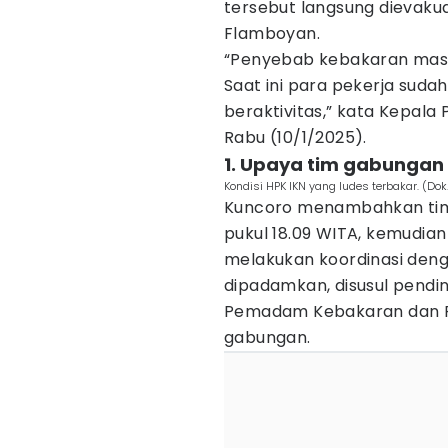
tersebut langsung dievaku
Flamboyan.
“Penyebab kebakaran masih
Saat ini para pekerja suda
beraktivitas,” kata Kepala
Rabu (10/1/2025).
1. Upaya tim gabungan
Kondisi HPK IKN yang ludes terbakar. (Dok
Kuncoro menambahkan tim
pukul 18.09 WITA, kemudian
melakukan koordinasi dengan
dipadamkan, disusul pendin
Pemadam Kebakaran dan P
gabungan.