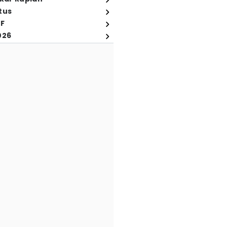
tus
FF
026