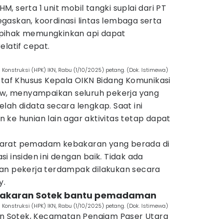
IHM, serta 1 unit mobil tangki suplai dari PT
gaskan, koordinasi lintas lembaga serta
pihak memungkinkan api dapat
elatif cepat.
Konstruksi (HPK) IKN, Rabu (1/10/2025) petang. (Dok. Istimewa)
Staf Khusus Kepala OIKN Bidang Komunikasi
ouw, menyampaikan seluruh pekerja yang
lah didata secara lengkap. Saat ini
ke hunian lain agar aktivitas tetap dapat
parat pemadam kebakaran yang berada di
i insiden ini dengan baik. Tidak ada
an pekerja terdampak dilakukan secara
y.
bakaran Sotek bantu pemadaman
Konstruksi (HPK) IKN, Rabu (1/10/2025) petang. (Dok. Istimewa)
 Sotek, Kecamatan Penajam Paser Utara