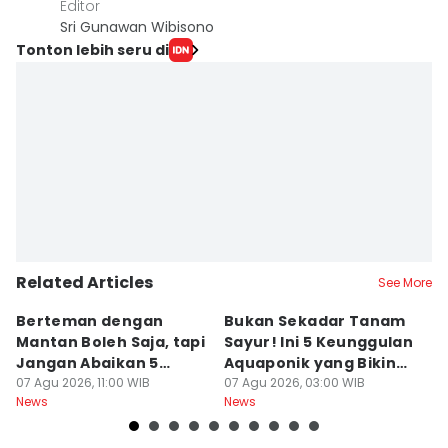
Editor
Sri Gunawan Wibisono
Tonton lebih seru di
Related Articles
See More
Berteman dengan
Bukan Sekadar Tanam
B
Mantan Boleh Saja, tapi
Sayur! Ini 5 Keunggulan
P
Jangan Abaikan 5
Aquaponik yang Bikin
T
Aturan Ini
07 Agu 2026, 11:00 WIB
Takjub
07 Agu 2026, 03:00 WIB
un
06
News
News
Ne