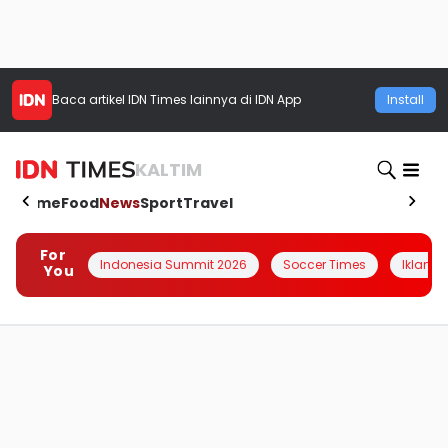
Baca artikel
IDN Times
lainnya di IDN App
Install
KALTIM
Home
Food
News
Sport
Travel
For
Indonesia Summit 2026
Soccer Times
Iklanin 
You