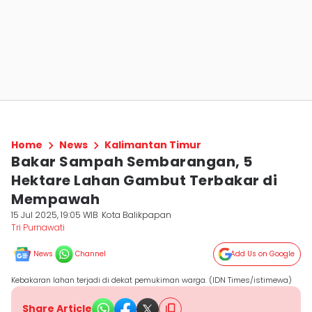
Home
News
Kalimantan Timur
Bakar Sampah Sembarangan, 5
Hektare Lahan Gambut Terbakar di
Mempawah
15 Jul 2025, 19:05 WIB
Kota Balikpapan
Tri Purnawati
News
Channel
Add Us on Google
Kebakaran lahan terjadi di dekat pemukiman warga. (IDN Times/istimewa)
Share Article