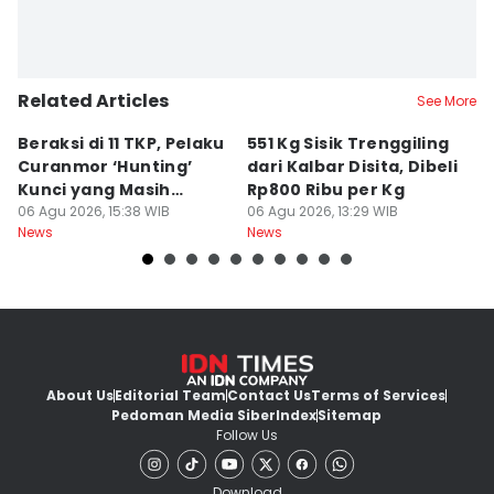
Related Articles
See More
Beraksi di 11 TKP, Pelaku
551 Kg Sisik Trenggiling
P
Curanmor ‘Hunting’
dari Kalbar Disita, Dibeli
M
Kunci yang Masih
Rp800 Ribu per Kg
H
Menempel
06 Agu 2026, 15:38 WIB
06 Agu 2026, 13:29 WIB
B
06
News
News
Ne
About Us
Editorial Team
Contact Us
Terms of Services
Pedoman Media Siber
Index
Sitemap
Follow Us
Download