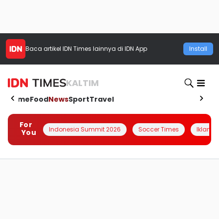
Baca artikel
IDN Times
lainnya di IDN App
Install
KALTIM
Home
Food
News
Sport
Travel
For
Indonesia Summit 2026
Soccer Times
Iklanin 
You