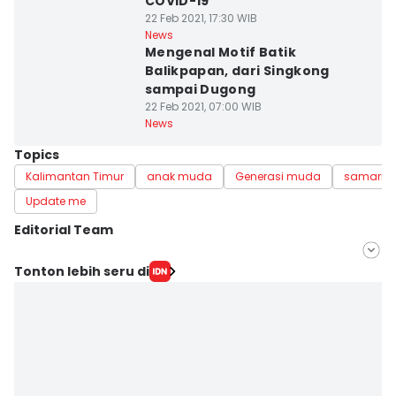
COVID-19
22 Feb 2021, 17:30 WIB
News
Mengenal Motif Batik
Balikpapan, dari Singkong
sampai Dugong
22 Feb 2021, 07:00 WIB
News
Topics
Kalimantan Timur
anak muda
Generasi muda
samarin
Update me
Editorial Team
Editor
Tonton lebih seru di
Esa Fatmawati
Editor
Sri Gunawan Wibisono