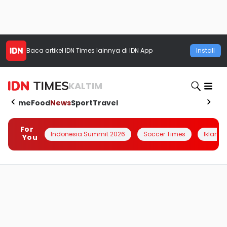
Baca artikel
IDN Times
lainnya di IDN App
Install
KALTIM
Home
Food
News
Sport
Travel
For
Indonesia Summit 2026
Soccer Times
Iklanin 
You