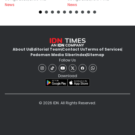
News
News
Ne
About Us
Editorial Team
Contact Us
Terms of Services
Pedoman Media Siber
Index
Sitemap
Follow Us
Download
© 2026 IDN. All Rights Reserved.