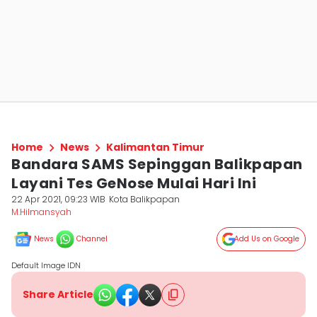
Home
News
Kalimantan Timur
Bandara SAMS Sepinggan Balikpapan
Layani Tes GeNose Mulai Hari Ini
22 Apr 2021, 09:23 WIB
Kota Balikpapan
M.Hilmansyah
News
Channel
Add Us on Google
Default Image IDN
Share Article