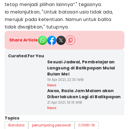
tetap menjadi pilihan lainnya”." tegasnya.
Ia melanjutkan, "Untuk batasan usia tidak ada,
merujuk pada ketentuan. Namun untuk balita
tidak diwajibkan," tutupnya.
Share Article
Curated For You
Sesuai Jadwal, Pembelajaran
Langsung di Balikpapan Mulai
Bulan Mei
19 Apr 2021, 22:30 WIB
News
Awas, Razia Jam Malam akan
Diberlakukan Lagi di Balikpapan
21 Apr 2021, 19:15 WIB
News
Topics
Bandara
penumpang pesawat
COVID-19