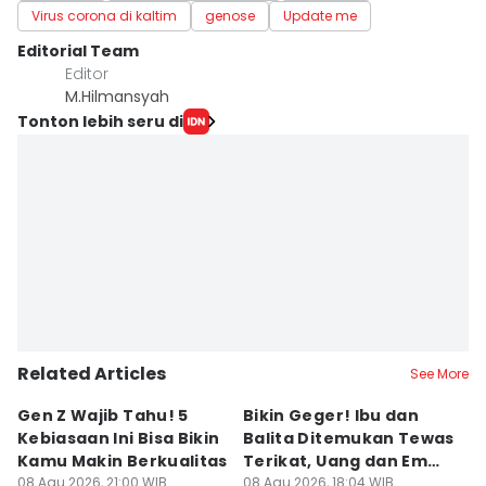
Virus corona di kaltim
genose
Update me
Editorial Team
Editor
M.Hilmansyah
Tonton lebih seru di
Related Articles
See More
Gen Z Wajib Tahu! 5
Bikin Geger! Ibu dan
B
Kebiasaan Ini Bisa Bikin
Balita Ditemukan Tewas
H
Kamu Makin Berkualitas
Terikat, Uang dan Emas
M
08 Agu 2026, 21:00 WIB
Hilang
08 Agu 2026, 18:04 WIB
D
08