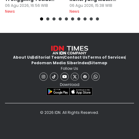
untuk Dapat 551 Kg Sisik
06 Agu 2026, 16:56 WIB
Menempel
06 Agu 2026, 15:38 WIB
06
News
News
Ne
About Us
Editorial Team
Contact Us
Terms of Services
Pedoman Media Siber
Index
Sitemap
Follow Us
Download
© 2026 IDN. All Rights Reserved.