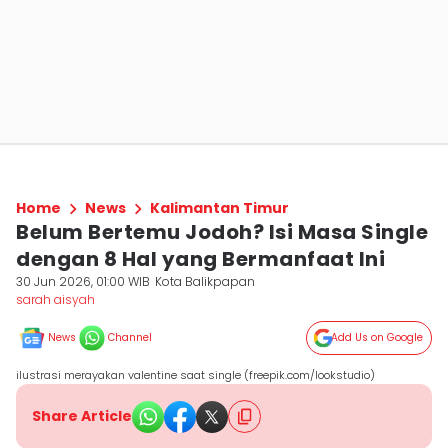
Home
News
Kalimantan Timur
Belum Bertemu Jodoh? Isi Masa Single
dengan 8 Hal yang Bermanfaat Ini
30 Jun 2026, 01:00 WIB
Kota Balikpapan
sarah aisyah
News
Channel
Add Us on Google
ilustrasi merayakan valentine saat single (freepik.com/lookstudio)
Share Article