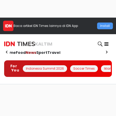
Baca artikel
IDN Times
lainnya di IDN App
Install
KALTIM
Home
Food
News
Sport
Travel
For
Indonesia Summit 2026
Soccer Times
Iklanin 
You