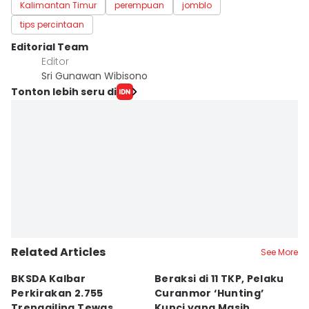
Kalimantan Timur
perempuan
jomblo
tips percintaan
Editorial Team
Editor
Sri Gunawan Wibisono
Tonton lebih seru di
Related Articles
See More
BKSDA Kalbar
Beraksi di 11 TKP, Pelaku
55
Perkirakan 2.755
Curanmor ‘Hunting’
da
Trenggiling Tewas
Kunci yang Masih
R