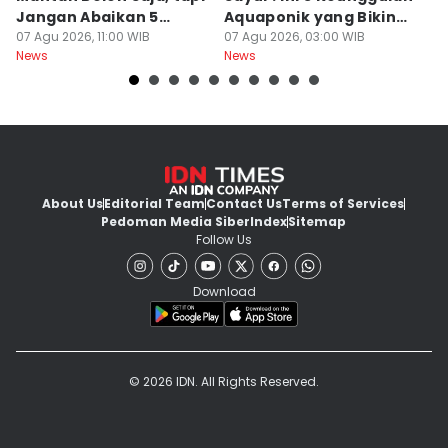
Jangan Abaikan 5
Aquaponik yang Bikin
T
Aturan Ini
07 Agu 2026, 11:00 WIB
Takjub
07 Agu 2026, 03:00 WIB
un
06
News
News
Ne
About Us
Editorial Team
Contact Us
Terms of Services
Pedoman Media Siber
Index
Sitemap
Follow Us
Download
© 2026 IDN. All Rights Reserved.