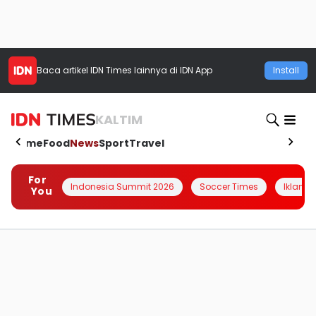
Baca artikel
IDN Times
lainnya di IDN App
Install
KALTIM
Home
Food
News
Sport
Travel
For
Indonesia Summit 2026
Soccer Times
Iklanin 
You