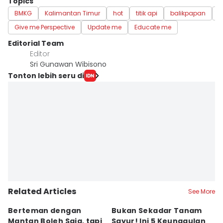
Topics
BMKG
Kalimantan Timur
hot
titik api
balikpapan
k
Give me Perspective
Update me
Educate me
Editorial Team
Editor
Sri Gunawan Wibisono
Tonton lebih seru di
Related Articles
See More
Berteman dengan
Bukan Sekadar Tanam
B
Mantan Boleh Saja, tapi
Sayur! Ini 5 Keunggulan
P