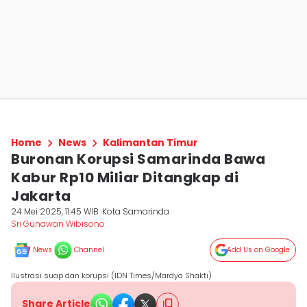
Home
News
Kalimantan Timur
Buronan Korupsi Samarinda Bawa
Kabur Rp10 Miliar Ditangkap di
Jakarta
24 Mei 2025, 11:45 WIB
Kota Samarinda
Sri Gunawan Wibisono
News
Channel
Add Us on Google
Ilustrasi suap dan korupsi (IDN Times/Mardya Shakti)
Share Article