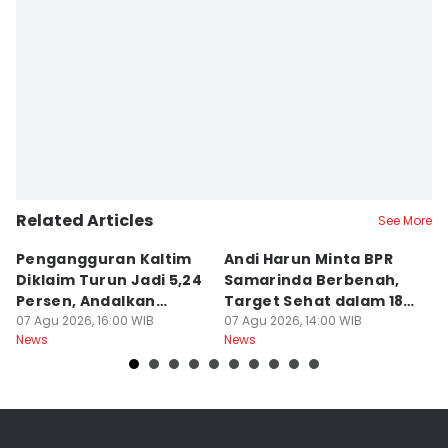
Related Articles
See More
Pengangguran Kaltim
Andi Harun Minta BPR
B
Diklaim Turun Jadi 5,24
Samarinda Berbenah,
M
Persen, Andalkan
Target Sehat dalam 18
J
Pertanian
07 Agu 2026, 16:00 WIB
Bulan
07 Agu 2026, 14:00 WIB
At
07
News
News
Ne