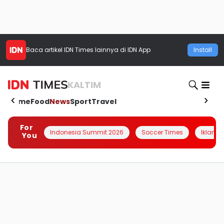
Baca artikel
IDN Times
lainnya di IDN App
Install
KALTIM
Home
Food
News
Sport
Travel
For
Indonesia Summit 2026
Soccer Times
Iklanin 
You