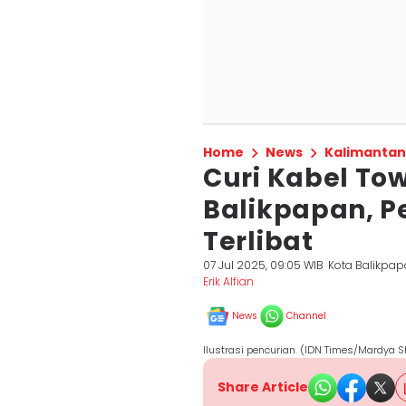
Home
News
Kalimantan
Curi Kabel To
Balikpapan, Pe
Terlibat
07 Jul 2025, 09:05 WIB
Kota Balikpa
Erik Alfian
News
Channel
Ilustrasi pencurian. (IDN Times/Mardya S
Share Article