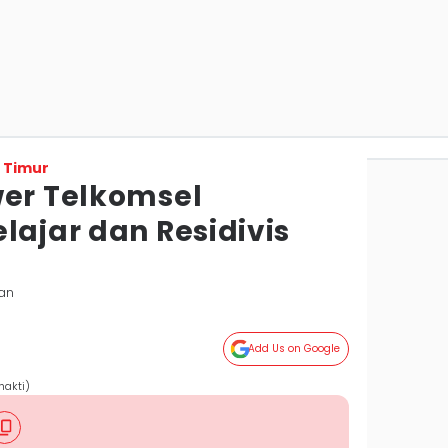
 Timur
wer Telkomsel
lajar dan Residivis
pan
Add Us on Google
hakti)