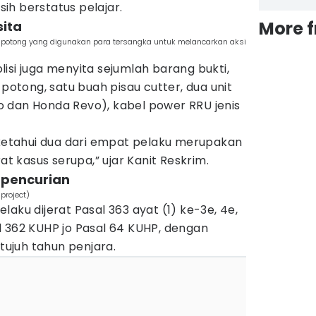
ih berstatus pelajar.
More 
sita
ng potong yang digunakan para tersangka untuk melancarkan aksi
isi juga menyita sejumlah barang bukti,
 potong, satu buah pisau cutter, dua unit
 dan Honda Revo), kabel power RRU jenis
iketahui dua dari empat pelaku merupakan
at kasus serupa,” ujar Kanit Reskrim.
l pencurian
project)
aku dijerat Pasal 363 ayat (1) ke-3e, 4e,
l 362 KUHP jo Pasal 64 KUHP, dengan
ujuh tahun penjara.