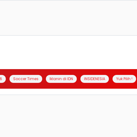
6
Soccer Times
Iklanin di IDN
INSIDENESIA
Yuk Pilih !