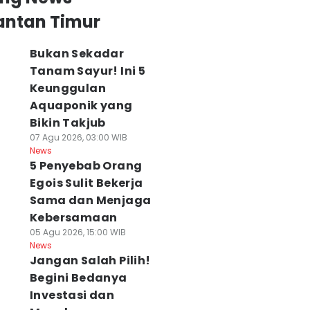
antan Timur
Bukan Sekadar
Tanam Sayur! Ini 5
Keunggulan
Aquaponik yang
Bikin Takjub
07 Agu 2026, 03:00 WIB
News
5 Penyebab Orang
Egois Sulit Bekerja
Sama dan Menjaga
Kebersamaan
erkara Rp20
Konektivitas RI–
Tragis, Warga
05 Agu 2026, 15:00 WIB
liar Masuk
Malaysia Makin
Tewas Terbakar
News
abak Baru, Handy
Jangan Salah Pilih!
Kuat, Bus
saat Terobos
liansyah Ajukan
Putussibau–
Kabut Asap
Begini Bedanya
anding
Kuching Masuki
Karhutla
Investasi dan
 Agu 2026, 12:00 WIB
Final
Ketapang