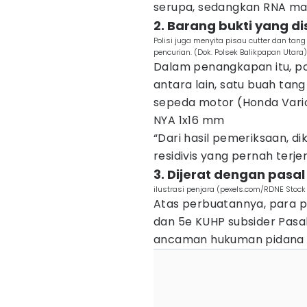
serupa, sedangkan RNA mas
2. Barang bukti yang di
Polisi juga menyita pisau cutter dan ta
pencurian. (Dok. Polsek Balikpapan Utara)
Dalam penangkapan itu, pol
antara lain, satu buah tang
sepeda motor (Honda Vario
NYA 1x16 mm
“Dari hasil pemeriksaan, d
residivis yang pernah terjer
3. Dijerat dengan pasa
ilustrasi penjara (pexels.com/RDNE Stock 
Atas perbuatannya, para pel
dan 5e KUHP subsider Pasa
ancaman hukuman pidana t