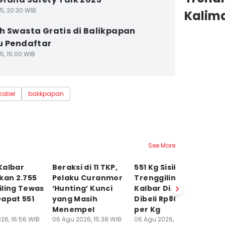
5, 20:30 WIB
Kalim
h Swasta Gratis di Balikpapan
u Pendaftar
5, 15:00 WIB
kabel
balikpapan
See More
Kalbar
Beraksi di 11 TKP,
551 Kg Sisik
P
kan 2.755
Pelaku Curanmor
Trenggiling dari
Mi
iling Tewas
‘Hunting’ Kunci
Kalbar Disita,
B
apat 551
yang Masih
Dibeli Rp800 Ribu
A
Menempel
per Kg
B
26, 16:56 WIB
06 Agu 2026, 15:38 WIB
06 Agu 2026, 13:29 WIB
06