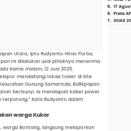
5
.
17 Agus
6
.
Piala A
7
.
GIIAS 2
papan Utara, Iptu Rudyanto Hiras Purba,
n ini dilakukan usai pihaknya menerima
ada Kamis malam, 12 Juni 2025.
pelapor mendatangi lokasi tower di Site
 Kelurahan Gunung Samarinda, Balikpapan
anan berbunyi. Ia mendapati kabel power
ah terpotong,” kata Rudyanto dalam
akan warga Kukar
8), warga Bontang, langsung melaporkan