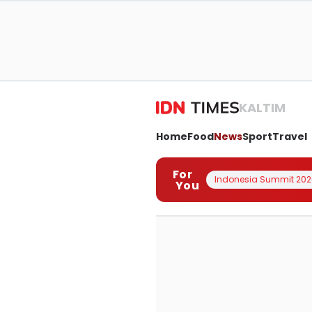
KALTIM
Home
Food
News
Sport
Travel
For
Indonesia Summit 202
You