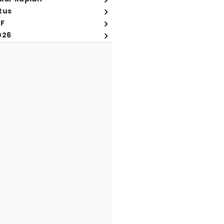
tus
FF
026