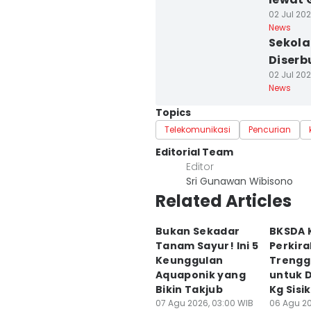
02 Jul 202
News
Sekola
Diserb
02 Jul 202
News
Topics
Telekomunikasi
Pencurian
Editorial Team
Editor
Sri Gunawan Wibisono
Related Articles
Bukan Sekadar
BKSDA 
Tanam Sayur! Ini 5
Perkira
Keunggulan
Trengg
Aquaponik yang
untuk D
Bikin Takjub
Kg Sisik
07 Agu 2026, 03:00 WIB
06 Agu 20