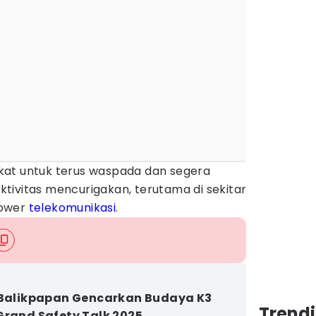
kat untuk terus waspada dan segera
tivitas mencurigakan, terutama di sekitar
 tower
telekomunikasi
.
 Balikpapan Gencarkan Budaya K3
Trend
Grand Safety Talk 2025