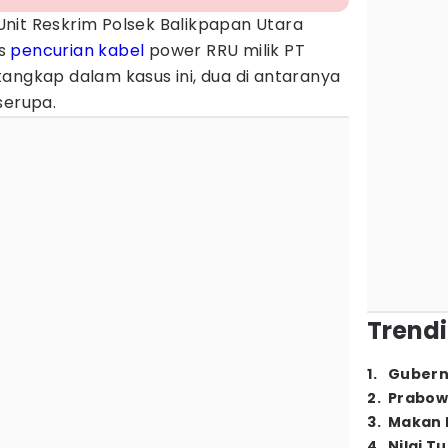
Unit Reskrim Polsek Balikpapan Utara
us
pencurian
kabel
power RRU milik PT
angkap dalam kasus ini, dua di antaranya
serupa.
Trendi
1
.
Gubern
2
.
Prabow
3
.
Makan B
4
.
Nilai T