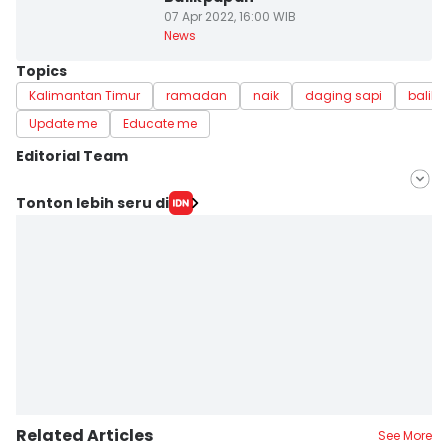
07 Apr 2022, 16:00 WIB
News
Topics
Kalimantan Timur
ramadan
naik
daging sapi
balik
Update me
Educate me
Editorial Team
Editor
Tonton lebih seru di
Esa Fatmawati
Editor
Sri Gunawan Wibisono
Related Articles
See More