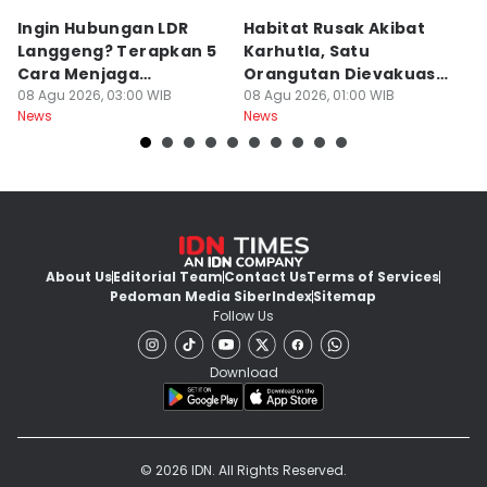
Ingin Hubungan LDR
Habitat Rusak Akibat
K
Langgeng? Terapkan 5
Karhutla, Satu
C
Cara Menjaga
Orangutan Dievakuasi
T
Kesetiaan Ini
08 Agu 2026, 03:00 WIB
di Ketapang
08 Agu 2026, 01:00 WIB
07
News
News
Ne
About Us
Editorial Team
Contact Us
Terms of Services
Pedoman Media Siber
Index
Sitemap
Follow Us
Download
© 2026 IDN. All Rights Reserved.