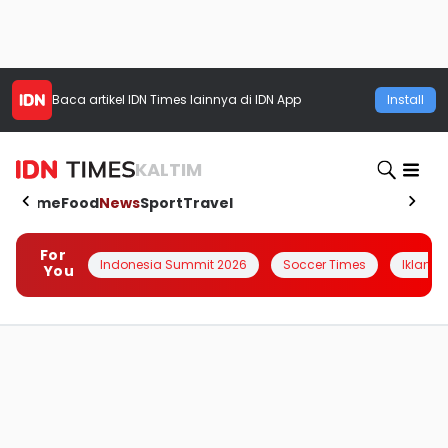
Baca artikel
IDN Times
lainnya di IDN App
Install
KALTIM
Home
Food
News
Sport
Travel
For
Indonesia Summit 2026
Soccer Times
Iklanin 
You