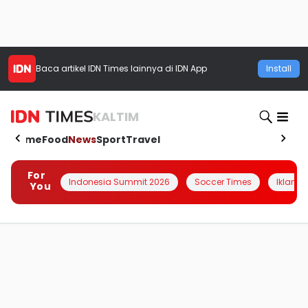
Baca artikel
IDN Times
lainnya di IDN App
Install
KALTIM
Home
Food
News
Sport
Travel
For
Indonesia Summit 2026
Soccer Times
Iklanin 
You