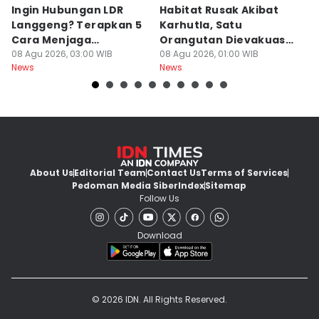
Ingin Hubungan LDR
Habitat Rusak Akibat
K
Langgeng? Terapkan 5
Karhutla, Satu
C
Cara Menjaga
Orangutan Dievakuasi
T
Kesetiaan Ini
08 Agu 2026, 03:00 WIB
di Ketapang
08 Agu 2026, 01:00 WIB
07
News
News
Ne
About Us
Editorial Team
Contact Us
Terms of Services
Pedoman Media Siber
Index
Sitemap
Follow Us
Download
© 2026 IDN. All Rights Reserved.