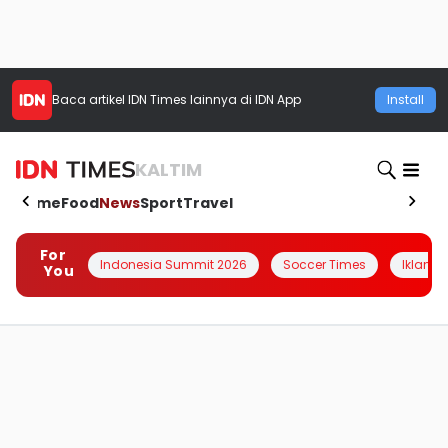
Baca artikel
IDN Times
lainnya di IDN App
Install
KALTIM
Home
Food
News
Sport
Travel
For
Indonesia Summit 2026
Soccer Times
Iklanin 
You