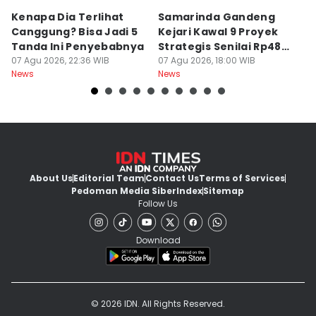
Kenapa Dia Terlihat
Samarinda Gandeng
K
Canggung? Bisa Jadi 5
Kejari Kawal 9 Proyek
M
Tanda Ini Penyebabnya
Strategis Senilai Rp48
H
07 Agu 2026, 22:36 WIB
Miliar
07 Agu 2026, 18:00 WIB
T
07
News
News
Ne
About Us
Editorial Team
Contact Us
Terms of Services
Pedoman Media Siber
Index
Sitemap
Follow Us
Download
© 2026 IDN. All Rights Reserved.