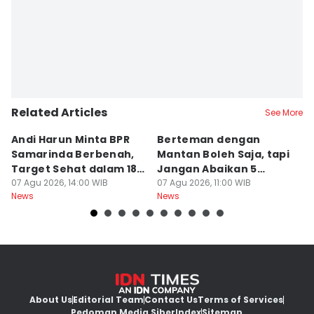
Related Articles
See More
Andi Harun Minta BPR
Berteman dengan
B
Samarinda Berbenah,
Mantan Boleh Saja, tapi
S
Target Sehat dalam 18
Jangan Abaikan 5
A
Bulan
07 Agu 2026, 14:00 WIB
Aturan Ini
07 Agu 2026, 11:00 WIB
T
07
News
News
Ne
About Us
Editorial Team
Contact Us
Terms of Services
Pedoman Media Siber
Index
Sitemap