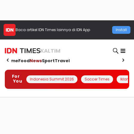
Baca artikel
IDN Times
lainnya di IDN App
Install
KALTIM
Home
Food
News
Sport
Travel
For
Indonesia Summit 2026
Soccer Times
Iklanin 
You