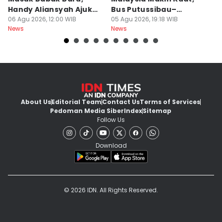
Handy Aliansyah Ajukan
Bus Putussibau–
K
Banding
06 Agu 2026, 12:00 WIB
Kuching Masuki Final
05 Agu 2026, 19:18 WIB
K
05
News
News
Ne
About Us
Editorial Team
Contact Us
Terms of Services
Pedoman Media Siber
Index
Sitemap
Follow Us
Download
© 2026 IDN. All Rights Reserved.