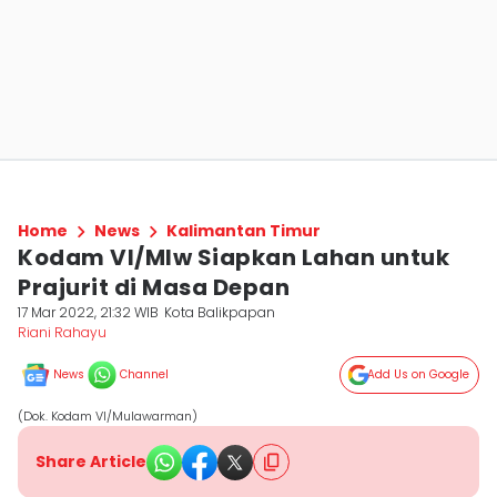
Home
News
Kalimantan Timur
Kodam VI/Mlw Siapkan Lahan untuk
Prajurit di Masa Depan
17 Mar 2022, 21:32 WIB
Kota Balikpapan
Riani Rahayu
News
Channel
Add Us on Google
(Dok. Kodam VI/Mulawarman)
Share Article