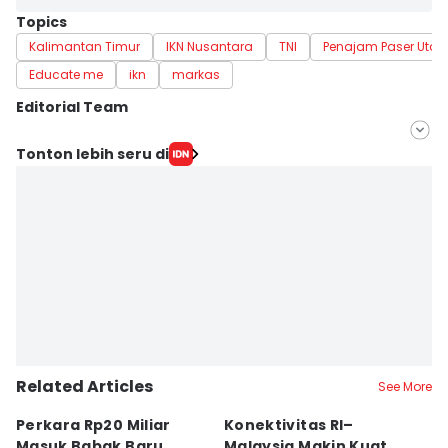
Topics
Kalimantan Timur
IKN Nusantara
TNI
Penajam Paser Utar
Educate me
ikn
markas
Editorial Team
Editor
Tonton lebih seru di
Riani Rahayu
Editor
Sri Gunawan Wibisono
Related Articles
See More
Perkara Rp20 Miliar
Konektivitas RI–
T
Masuk Babak Baru,
Malaysia Makin Kuat,
T