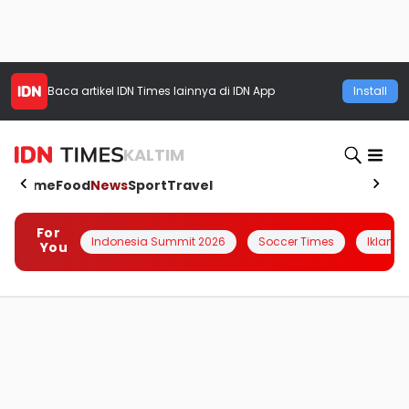
Baca artikel
IDN Times
lainnya di IDN App
Install
KALTIM
Home
Food
News
Sport
Travel
For
Indonesia Summit 2026
Soccer Times
Iklanin 
You