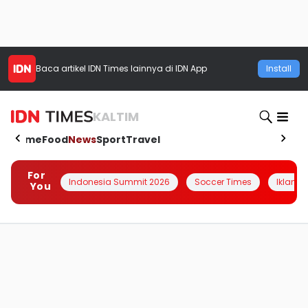
Baca artikel
IDN Times
lainnya di IDN App
Install
KALTIM
Home
Food
News
Sport
Travel
For
Indonesia Summit 2026
Soccer Times
Iklanin 
You