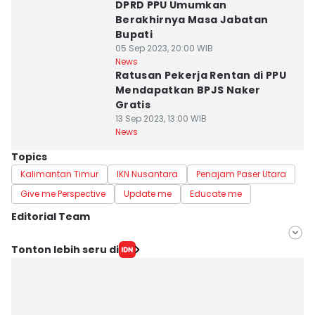
DPRD PPU Umumkan
Berakhirnya Masa Jabatan
Bupati
05 Sep 2023, 20:00 WIB
News
Ratusan Pekerja Rentan di PPU
Mendapatkan BPJS Naker
Gratis
13 Sep 2023, 13:00 WIB
News
Topics
Kalimantan Timur
IKN Nusantara
Penajam Paser Utara
Give me Perspective
Update me
Educate me
Editorial Team
Editor
Tonton lebih seru di
Ervan Masbanjar
Editor
Sri Gunawan Wibisono