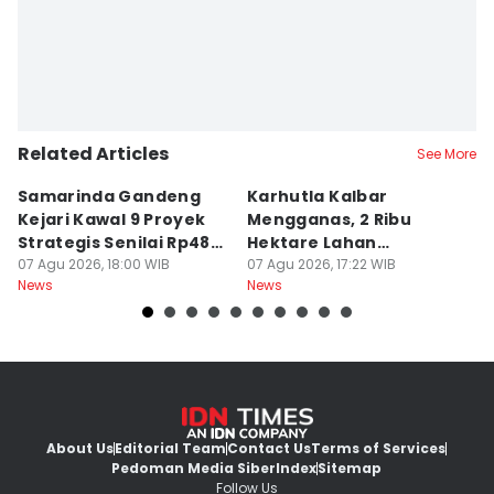
Related Articles
See More
Samarinda Gandeng
Karhutla Kalbar
P
Kejari Kawal 9 Proyek
Mengganas, 2 Ribu
D
Strategis Senilai Rp48
Hektare Lahan
P
Miliar
07 Agu 2026, 18:00 WIB
Terbakar saat Kemarau
07 Agu 2026, 17:22 WIB
P
07
News
News
Ne
About Us
Editorial Team
Contact Us
Terms of Services
Pedoman Media Siber
Index
Sitemap
Follow Us