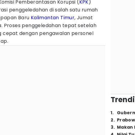
Komisi Pemberantasan Korupsi (
KPK
)
asi penggeledahan di salah satu rumah
ikpapan Baru
Kalimantan Timur
, Jumat
ta. Proses penggeledahan tepat setelah
ng cepat dengan pengawalan personel
kap.
Trendi
1
.
Gubern
2
.
Prabow
3
.
Makan B
4
.
Nilai T