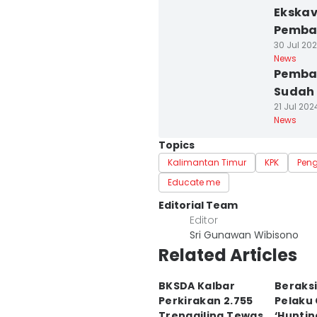
Ekskav
Pemba
30 Jul 202
News
Pemban
Sudah 
21 Jul 202
News
Topics
Kalimantan Timur
KPK
Pen
Educate me
Editorial Team
Editor
Sri Gunawan Wibisono
Related Articles
BKSDA Kalbar
Beraksi 
Perkirakan 2.755
Pelaku
Trenggiling Tewas
‘Huntin