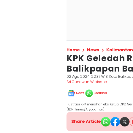
Home
News
Kalimantan
KPK Geledah R
Balikpapan B
02 Agu 2024, 22:37 WIB
Kota Balikp
Sri Gunawan Wibisono
News
Channel
Ilustrasi KPK menahan eks Ketua DPD Ger
(IDN Times/Aryodamar)
Share Article