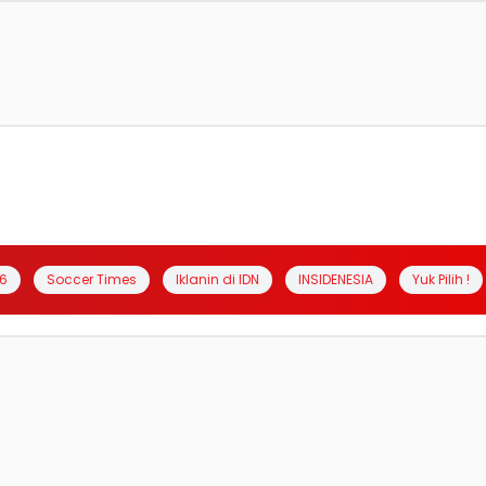
6
Soccer Times
Iklanin di IDN
INSIDENESIA
Yuk Pilih !