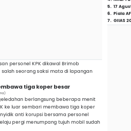
5
.
17 Agus
6
.
Piala A
7
.
GIIAS 2
san personel KPK dikawal Brimob
 salah seorang saksi mata di lapangan
membawa tiga koper besar
ama)
geledahan berlangsung beberapa menit
KPK ke luar sembari membawa tiga koper
nyidik anti korupsi bersama personel
elaju pergi menumpang tujuh mobil sudah