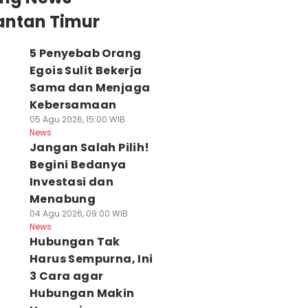
antan Timur
5 Penyebab Orang
Egois Sulit Bekerja
Sama dan Menjaga
Kebersamaan
05 Agu 2026, 15:00 WIB
News
Jangan Salah Pilih!
Begini Bedanya
Investasi dan
Menabung
04 Agu 2026, 09:00 WIB
News
Hubungan Tak
Harus Sempurna, Ini
3 Cara agar
nektivitas RI–
Tragis, Warga
5 Penyebab Ora
alaysia Makin
Hubungan Makin
Tewas Terbakar
Egois Sulit Beker
uat, Bus
saat Terobos
Sama dan