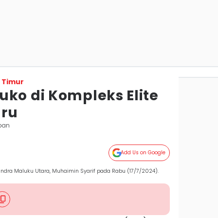
 Timur
uko di Kompleks Elite
aru
apan
Add Us on Google
indra Maluku Utara, Muhaimin Syarif pada Rabu (17/7/2024).