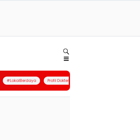
#LokalBerdaya
Profil Dokter
Quiz
Join Community