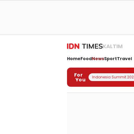
KALTIM
Home
Food
News
Sport
Travel
For
Indonesia Summit 202
You