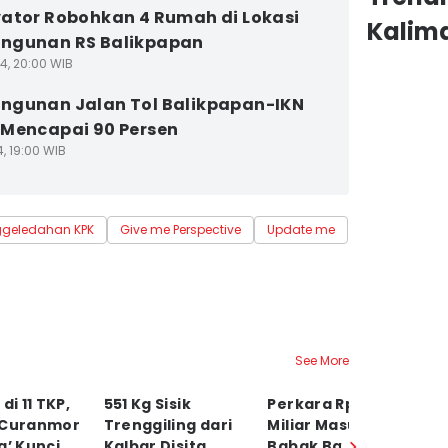
ator Robohkan 4 Rumah di Lokasi
Kalim
ngunan RS Balikpapan
4, 20:00 WIB
gunan Jalan Tol Balikpapan-IKN
Mencapai 90 Persen
4, 19:00 WIB
ggeledahan KPK
Give me Perspective
Update me
See More
di 11 TKP,
551 Kg Sisik
Perkara Rp20
Ko
 Curanmor
Trenggiling dari
Miliar Masuk
M
g’ Kunci
Kalbar Disita,
Babak Baru, Handy
K