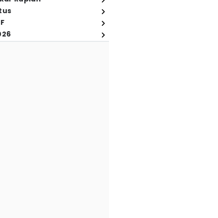
tus
FF
026