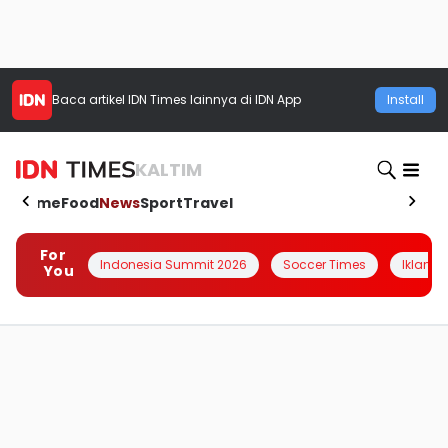
Baca artikel
IDN Times
lainnya di IDN App
Install
KALTIM
Home
Food
News
Sport
Travel
For
Indonesia Summit 2026
Soccer Times
Iklanin 
You