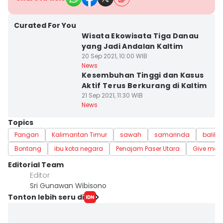
Curated For You
Wisata Ekowisata Tiga Danau
yang Jadi Andalan Kaltim
20 Sep 2021, 10:00 WIB
News
Kesembuhan Tinggi dan Kasus
Aktif Terus Berkurang di Kaltim
21 Sep 2021, 11:30 WIB
News
Topics
Pangan
Kalimantan Timur
sawah
samarinda
balik
Bontang
ibu kota negara
Penajam Paser Utara
Give me P
Editorial Team
Editor
Sri Gunawan Wibisono
Tonton lebih seru di