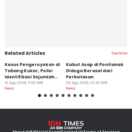
Related Articles
See More
Kasus Pengeroyokan di
Kabut Asap di Pontianak
1
Tabang Kukar, Polisi
Diduga Berasal dari
D
Identifikasi Sejumlah
Perbatasan
A
Nama
10 Agu 2026, 11:00 WIB
09 Agu 2026, 20:26 WIB
E
09
News
News
Ne
About Us
Editorial Team
Contact Us
Terms of Services