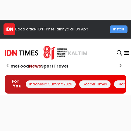
Baca artikel
IDN Times
lainnya di IDN App
Install
KALTIM
Home
Food
News
Sport
Travel
For
Indonesia Summit 2026
Soccer Times
Iklanin 
You