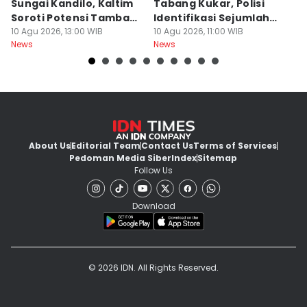
Sungai Kandilo, Kaltim
Tabang Kukar, Polisi
D
Soroti Potensi Tambang
Identifikasi Sejumlah
P
Legal
10 Agu 2026, 13:00 WIB
Nama
10 Agu 2026, 11:00 WIB
09
News
News
Ne
About Us
Editorial Team
Contact Us
Terms of Services
Pedoman Media Siber
Index
Sitemap
Follow Us
Download
© 2026 IDN. All Rights Reserved.