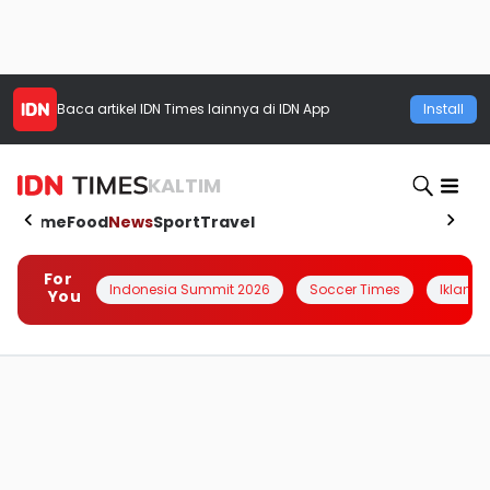
Baca artikel
IDN Times
lainnya di IDN App
Install
KALTIM
Home
Food
News
Sport
Travel
For
Indonesia Summit 2026
Soccer Times
Iklanin 
You