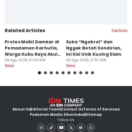
Related Articles
See More
Protes Mobil Damkar di
Suka “Ngobrol” dan
G
Pemadaman Karhutla,
Nggak Betah Sendirian,
Ke
Warga Kubu Raya Akui
Ini Sisi Unik Kucing Siam
K
Khilaf
09 Agu 2026, 01:00 WIB
08 Agu 2026, 21:30 WIB
08
News
News
Ne
About Us
Editorial Team
Contact Us
Terms of Services
Pedoman Media Siber
Index
Sitemap
Follow Us