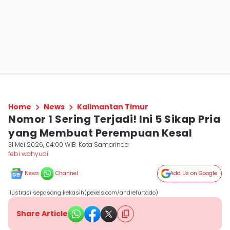
Home
News
Kalimantan Timur
Nomor 1 Sering Terjadi! Ini 5 Sikap Pria
yang Membuat Perempuan Kesal
31 Mei 2026, 04:00 WIB
Kota Samarinda
febi wahyudi
News
Channel
Add Us on Google
ilustrasi sepasang kekasih(pexels.com/andrefurtado)
Share Article