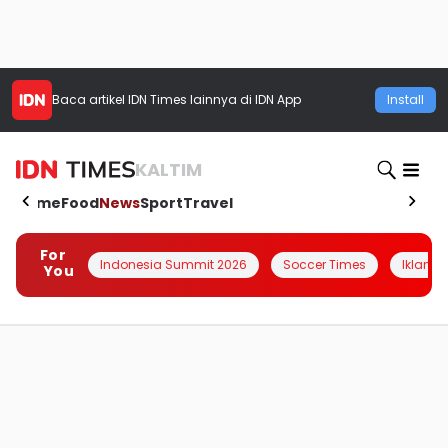
Baca artikel
IDN Times
lainnya di IDN App
Install
KALTIM
Home
Food
News
Sport
Travel
For
Indonesia Summit 2026
Soccer Times
Iklanin 
You