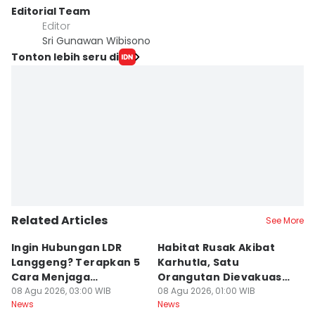
Editorial Team
Editor
Sri Gunawan Wibisono
Tonton lebih seru di
Related Articles
See More
Ingin Hubungan LDR
Habitat Rusak Akibat
K
Langgeng? Terapkan 5
Karhutla, Satu
C
Cara Menjaga
Orangutan Dievakuasi
T
Kesetiaan Ini
08 Agu 2026, 03:00 WIB
di Ketapang
08 Agu 2026, 01:00 WIB
07
News
News
Ne