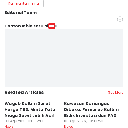
Kalimantan Timur
Editorial Team
Editor
Tonton lebih seru di
Linggauni -
Editor
Sri Gunawan Wibisono
Related Articles
See More
Wagub Kaltim Soroti
Kawasan Kariangau
I
Harga TBS, Minta Tata
Dibuka, Pemprov Kaltim
L
Niaga Sawit Lebih Adil
Bidik Investasi dan PAD
C
08 Agu 2026, 11:00 WIB
08 Agu 2026, 09:38 WIB
K
08
News
News
Ne