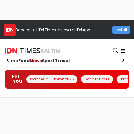
Baca artikel
IDN Times
lainnya di IDN App
Install
KALTIM
Home
Food
News
Sport
Travel
For
Indonesia Summit 2026
Soccer Times
Iklanin 
You