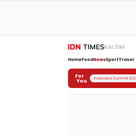
KALTIM
Home
Food
News
Sport
Travel
For
Indonesia Summit 202
You