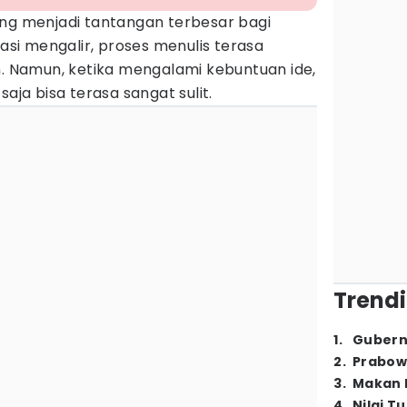
ing menjadi tantangan terbesar bagi
rasi mengalir, proses menulis terasa
Namun, ketika mengalami kebuntuan ide,
saja bisa terasa sangat sulit.
Trendi
1
.
Gubern
2
.
Prabow
3
.
Makan B
4
.
Nilai T