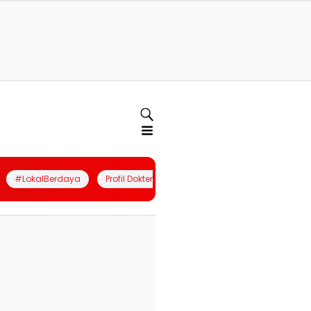
#LokalBerdaya
Profil Dokter
Quiz
Join Community