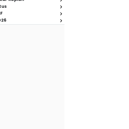
tus
FF
026