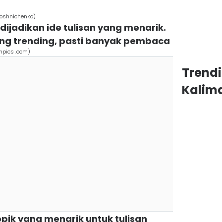
roshnichenko)
 dijadikan ide tulisan yang menarik.
ng trending, pasti banyak pembaca
ompics .com)
Trend
Kalim
topik yang menarik untuk tulisan