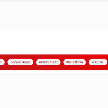
6
Soccer Times
Iklanin di IDN
INSIDENESIA
Yuk Pilih !