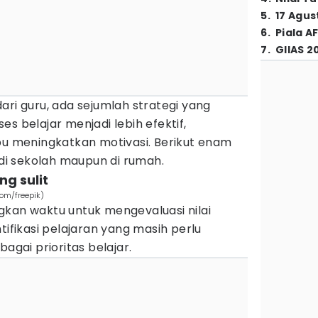
5
.
17 Agus
6
.
Piala A
7
.
GIIAS 2
ari guru, ada sejumlah strategi yang
s belajar menjadi lebih efektif,
meningkatkan motivasi. Berikut enam
 di sekolah maupun di rumah.
ng sulit
com/freepik)
gkan waktu untuk mengevaluasi nilai
tifikasi pelajaran yang masih perlu
bagai prioritas belajar.