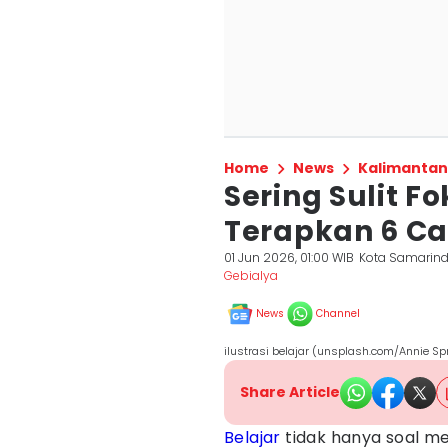
Home
News
Kalimantan
Sering Sulit F
Terapkan 6 Car
01 Jun 2026, 01:00 WIB
Kota Samarin
Gebialya
News
Channel
ilustrasi belajar (unsplash.com/Annie Sp
Share Article
Belajar
tidak hanya soal me