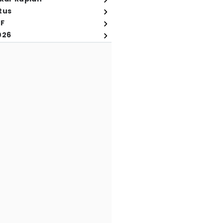
tus
FF
026