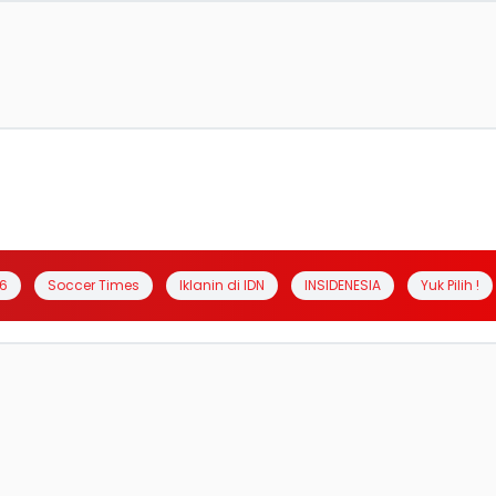
6
Soccer Times
Iklanin di IDN
INSIDENESIA
Yuk Pilih !