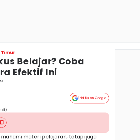
 Timur
okus Belajar? Coba
a Efektif Ini
da
Add Us on Google
ratt)
mahami materi pelajaran, tetapi juga