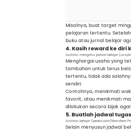
Misalnya, buat target min
pelajaran tertentu. Setelah
buku atau jurnal belajar 
4. Kasih reward ke diri
ilustrasi mengatur jadwal belajar (uns
Menghargai usaha yang tel
tambahan untuk terus belaj
tertentu, tidak ada salahn
sendiri.
Contohnya, menikmati wakt
favorit, atau menikmati m
dilakukan secara bijak agar
5. Buatlah jadwal tuga
ilustrasi belajar (pexels.com/Monstera Pr
Selain menyusun jadwal bel