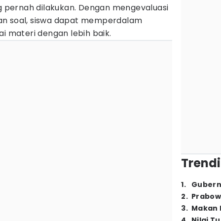
pernah dilakukan. Dengan mengevaluasi
an soal, siswa dapat memperdalam
materi dengan lebih baik.
Trendi
1
.
Gubern
2
.
Prabow
3
.
Makan B
4
.
Nilai T