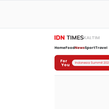
KALTIM
Home
Food
News
Sport
Travel
For
Indonesia Summit 202
You