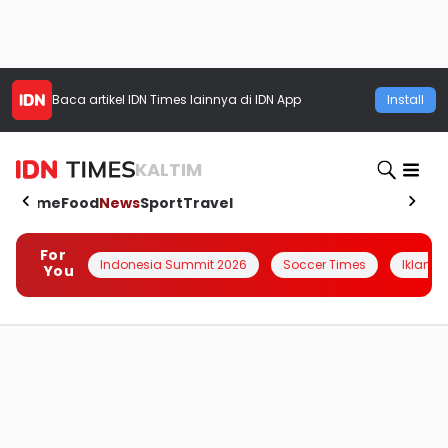
Baca artikel
IDN Times
lainnya di IDN App
Install
KALTIM
Home
Food
News
Sport
Travel
For
Indonesia Summit 2026
Soccer Times
Iklanin 
You