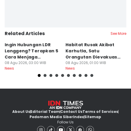
Related Articles
See More
Ingin Hubungan LDR
Habitat Rusak Akibat
K
Langgeng? Terapkan 5
Karhutla, Satu
C
Cara Menjaga
Orangutan Dievakuasi
T
Kesetiaan Ini
08 Agu 2026, 03:00 WIB
di Ketapang
08 Agu 2026, 01:00 WIB
07
News
News
Ne
About Us
Editorial Team
Contact Us
Terms of Services
Pedoman Media Siber
Index
Sitemap
Follow Us