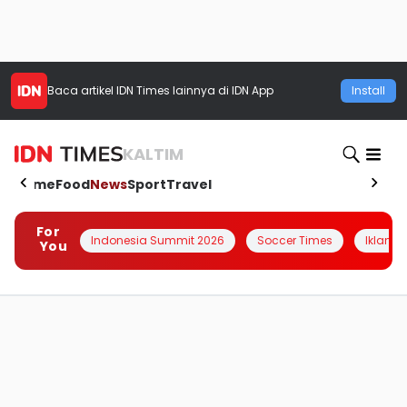
Baca artikel
IDN Times
lainnya di IDN App
Install
KALTIM
Home
Food
News
Sport
Travel
For
Indonesia Summit 2026
Soccer Times
Iklanin 
You