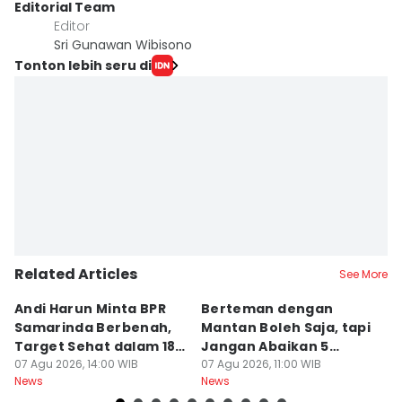
Editorial Team
Editor
Sri Gunawan Wibisono
Tonton lebih seru di
Related Articles
See More
Andi Harun Minta BPR
Berteman dengan
B
Samarinda Berbenah,
Mantan Boleh Saja, tapi
S
Target Sehat dalam 18
Jangan Abaikan 5
A
Bulan
07 Agu 2026, 14:00 WIB
Aturan Ini
07 Agu 2026, 11:00 WIB
T
07
News
News
Ne