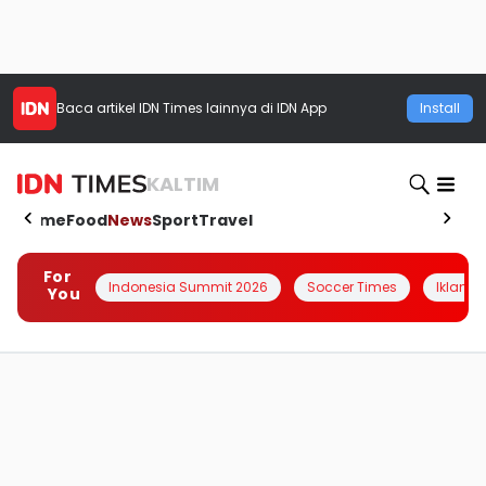
Baca artikel
IDN Times
lainnya di IDN App
Install
KALTIM
Home
Food
News
Sport
Travel
For
Indonesia Summit 2026
Soccer Times
Iklanin 
You