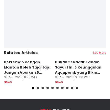
Ervan Masbanjar
Editor
Sri Gunawan Wibisono
Related Articles
See More
Berteman dengan
Bukan Sekadar Tanam
B
Mantan Boleh Saja, tapi
Sayur! Ini 5 Keunggulan
P
Jangan Abaikan 5
Aquaponik yang Bikin
T
Aturan Ini
07 Agu 2026, 11:00 WIB
Takjub
07 Agu 2026, 03:00 WIB
un
06
News
News
Ne