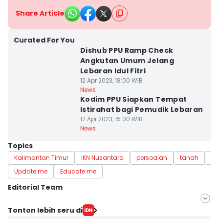
Share Article
Curated For You
Dishub PPU Ramp Check
Angkutan Umum Jelang
Lebaran Idul Fitri
12 Apr 2023, 18:00 WIB
News
Kodim PPU Siapkan Tempat
Istirahat bagi Pemudik Lebaran
17 Apr 2023, 15:00 WIB
News
Topics
Kalimantan Timur
IKN Nusantara
persoalan
tanah
Pe
Update me
Educate me
Editorial Team
Editor
Tonton lebih seru di