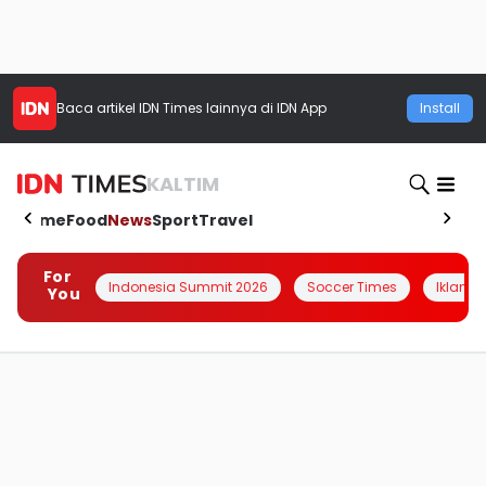
Baca artikel
IDN Times
lainnya di IDN App
Install
KALTIM
Home
Food
News
Sport
Travel
For
Indonesia Summit 2026
Soccer Times
Iklanin 
You