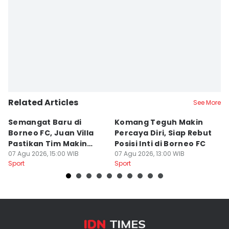
Related Articles
See More
Semangat Baru di
Komang Teguh Makin
M
Borneo FC, Juan Villa
Percaya Diri, Siap Rebut
H
Pastikan Tim Makin
Posisi Inti di Borneo FC
d
Kompak
07 Agu 2026, 15:00 WIB
07 Agu 2026, 13:00 WIB
P
07
Sport
Sport
Sp