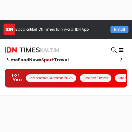
Baca artikel
IDN Times
lainnya di IDN App
Install
KALTIM
Home
Food
News
Sport
Travel
For
Indonesia Summit 2026
Soccer Times
Iklanin 
You