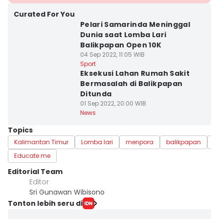
Curated For You
Pelari Samarinda Meninggal
Dunia saat Lomba Lari
Balikpapan Open 10K
04 Sep 2022, 11:05 WIB
Sport
Eksekusi Lahan Rumah Sakit
Bermasalah di Balikpapan
Ditunda
01 Sep 2022, 20:00 WIB
News
Topics
Kalimantan Timur
Lomba lari
menpora
balikpapan
G
Educate me
Editorial Team
Editor
Sri Gunawan Wibisono
Tonton lebih seru di