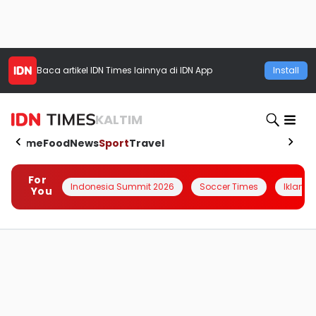
Baca artikel
IDN Times
lainnya di IDN App
Install
KALTIM
Home
Food
News
Sport
Travel
For
Indonesia Summit 2026
Soccer Times
Iklanin 
You