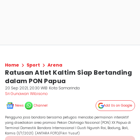
Home
Sport
Arena
Ratusan Atlet Kaltim Siap Bertanding
dalam PON Papua
20 Sep 2021, 20:30 WIB
Kota Samarinda
Sri Gunawan Wibisono
News
Channel
Add Us on Google
Pengguna jasa bandara bersama petugas mencoba permainan interaktif
yang disediakan area promosi Pekan Olahraga Nasional (PON) XX Papua di
Terminal Domestik Bandara Internasional I Gusti Ngurah Rai, Badung, Bali,
Kamis (1/7/2021). (ANTARA FOTO/Fikri Yusuf)