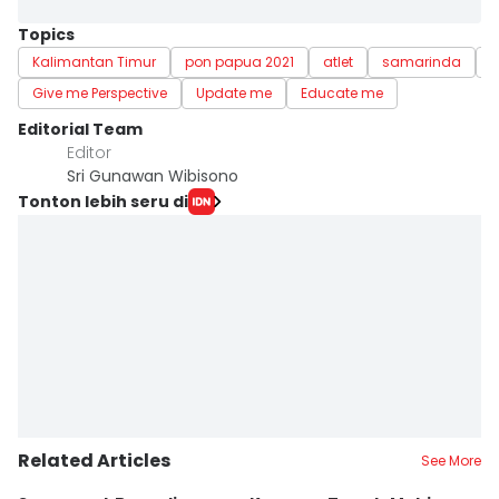
Topics
Kalimantan Timur
pon papua 2021
atlet
samarinda
b
Give me Perspective
Update me
Educate me
Editorial Team
Editor
Sri Gunawan Wibisono
Tonton lebih seru di
Related Articles
See More