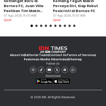
Semangat Baru di
Komang Teguh Makin
M
Borneo FC, Juan Villa
Percaya Diri, Siap Rebut
H
Pastikan Tim Makin
Posisi Inti di Borneo FC
d
Kompak
07 Agu 2026, 15:00 WIB
07 Agu 2026, 13:00 WIB
P
07
Sport
Sport
Sp
About Us
Editorial Team
Contact Us
Terms of Services
Pedoman Media Siber
Index
Sitemap
Follow Us
Download
© 2026 IDN. All Rights Reserved.