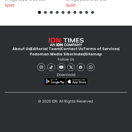
Kompak
P
Sport
Sport
Sp
About Us
Editorial Team
Contact Us
Terms of Services
Pedoman Media Siber
Index
Sitemap
Follow Us
Download
© 2026 IDN. All Rights Reserved.