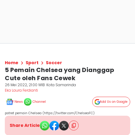
Home
Sport
Soccer
5 Pemain Chelsea yang Dianggap
Cute oleh Fans Cewek
26 Mei 2022, 21:00 WIB
Kota Samarinda
Eka Laura Ferdianti
News
Channel
Add Us on Google
potret pemain Chelsea (https://twitter.com/ChelseaFC)
Share Article