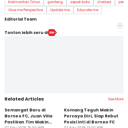
Kalimantan Timur
ganteng
sepak bola
chelsea
pema
Give me Perspective
Update me
Educate me
Editorial Team
Editor
Tonton lebih seru di
Ane Hukrisna
Editor
Sri Gunawan Wibisono
Related Articles
See More
Semangat Baru di
Komang Teguh Makin
M
Borneo FC, Juan Villa
Percaya Diri, Siap Rebut
H
Pastikan Tim Makin
Posisi Inti di Borneo FC
d
07 Agu 2026, 15:00 WIB
07 Agu 2026, 13:00 WIB
07