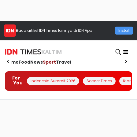
Baca artikel
IDN Times
lainnya di IDN App
Install
KALTIM
Home
Food
News
Sport
Travel
For
Indonesia Summit 2026
Soccer Times
Iklanin 
You