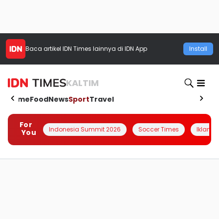
Baca artikel
IDN Times
lainnya di IDN App
Install
KALTIM
Home
Food
News
Sport
Travel
For
Indonesia Summit 2026
Soccer Times
Iklanin 
You