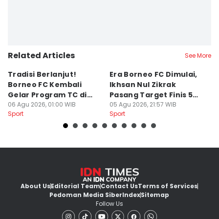
Related Articles
See More
Tradisi Berlanjut!
Era Borneo FC Dimulai,
D
Borneo FC Kembali
Ikhsan Nul Zikrak
C
Gelar Program TC di
Pasang Target Finis 5
Ba
Yogyakarta
06 Agu 2026, 01:00 WIB
Besar
05 Agu 2026, 21:57 WIB
S
28
Sport
Sport
Sp
About Us
Editorial Team
Contact Us
Terms of Services
Pedoman Media Siber
Index
Sitemap
Follow Us