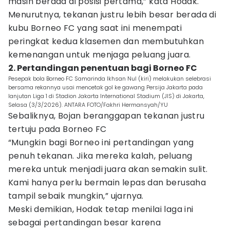
masih berada di posisi pertama,” kata Hodak.
Menurutnya, tekanan justru lebih besar berada di
kubu Borneo FC yang saat ini menempati
peringkat kedua klasemen dan membutuhkan
kemenangan untuk menjaga peluang juara.
2. Pertandingan penentuan bagi Borneo FC
Pesepak bola Borneo FC Samarinda Ikhsan Nul (kiri) melakukan selebrasi
bersama rekannya usai mencetak gol ke gawang Persija Jakarta pada
lanjutan Liga 1 di Stadion Jakarta International Stadium (JIS) di Jakarta,
Selasa (3/3/2026). ANTARA FOTO/Fakhri Hermansyah/YU
Sebaliknya, Bojan beranggapan tekanan justru
tertuju pada Borneo FC
“Mungkin bagi Borneo ini pertandingan yang
penuh tekanan. Jika mereka kalah, peluang
mereka untuk menjadi juara akan semakin sulit.
Kami hanya perlu bermain lepas dan berusaha
tampil sebaik mungkin,” ujarnya.
Meski demikian, Hodak tetap menilai laga ini
sebagai pertandingan besar karena