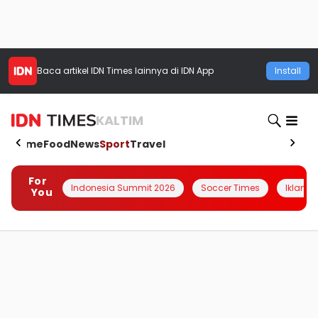
Baca artikel
IDN Times
lainnya di IDN App
Install
KALTIM
Home
Food
News
Sport
Travel
For
Indonesia Summit 2026
Soccer Times
Iklanin 
You