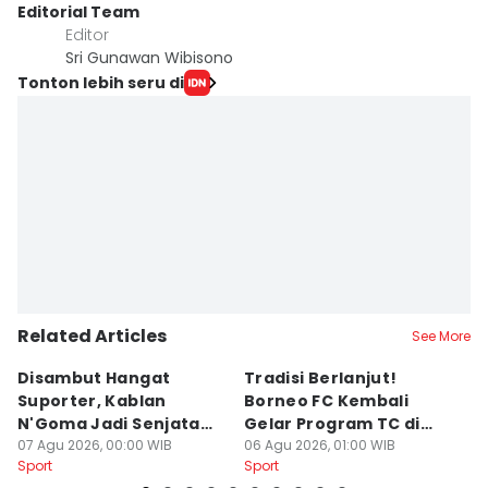
Editorial Team
Editor
Sri Gunawan Wibisono
Tonton lebih seru di
Related Articles
See More
Disambut Hangat
Tradisi Berlanjut!
E
Suporter, Kablan
Borneo FC Kembali
Ik
N'Goma Jadi Senjata
Gelar Program TC di
P
Baru Borneo FC
07 Agu 2026, 00:00 WIB
Yogyakarta
06 Agu 2026, 01:00 WIB
B
05
Sport
Sport
Sp