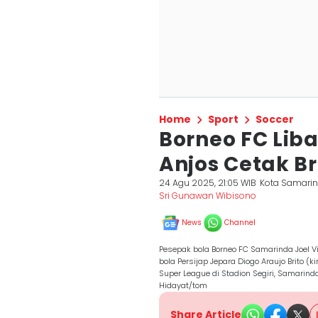
Home
Sport
Soccer
Borneo FC Libas
Anjos Cetak Br
24 Agu 2025, 21:05 WIB
Kota Samari
Sri Gunawan Wibisono
News
Channel
Pesepak bola Borneo FC Samarinda Joel V
bola Persijap Jepara Diogo Araujo Brito (
Super League di Stadion Segiri, Samarin
Hidayat/tom
Share Article