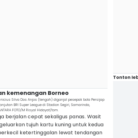
Tonton leb
kan kemenangan Borneo
nicius Silva Dos Anjos (tengah) diganjal pesepak bola Persijap
anjutan BRI Super League di Stadion Segiri, Samarinda,
ANTARA FOTO/M Risyal Hidayat/tom.
a berjalan cepat sekaligus panas. Wasit
geluarkan tujuh kartu kuning untuk kedua
erkecil ketertinggalan lewat tendangan