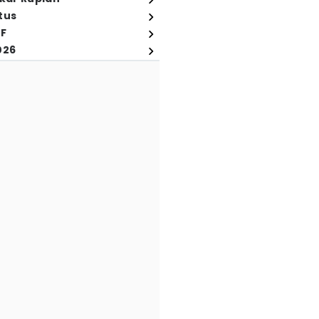
tus
FF
026