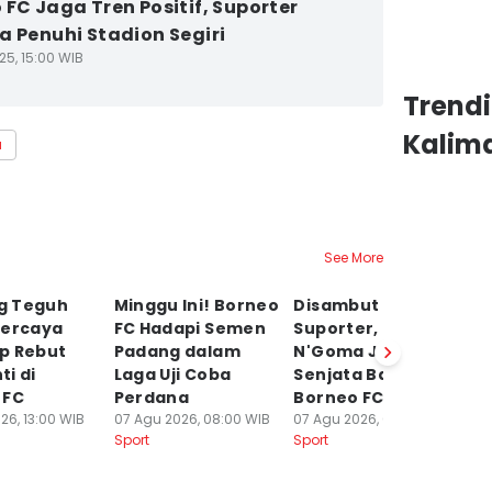
 FC Jaga Tren Positif, Suporter
a Penuhi Stadion Segiri
25, 15:00 WIB
Trendi
Kalim
a
See More
g Teguh
Minggu Ini! Borneo
Disambut Hangat
Tr
Percaya
FC Hadapi Semen
Suporter, Kablan
B
iap Rebut
Padang dalam
N'Goma Jadi
G
ti di
Laga Uji Coba
Senjata Baru
d
 FC
Perdana
Borneo FC
06
Sp
26, 13:00 WIB
07 Agu 2026, 08:00 WIB
07 Agu 2026, 00:00 WIB
Sport
Sport