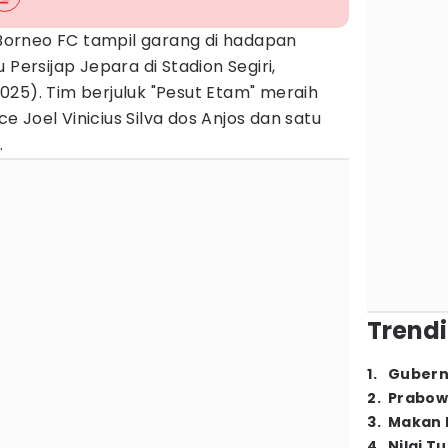
Borneo FC tampil garang di hadapan
 Persijap Jepara di Stadion Segiri,
25). Tim berjuluk "Pesut Etam" meraih
 Joel Vinicius Silva dos Anjos dan satu
.
Trendi
1
.
Gubern
2
.
Prabow
3
.
Makan B
4
.
Nilai T