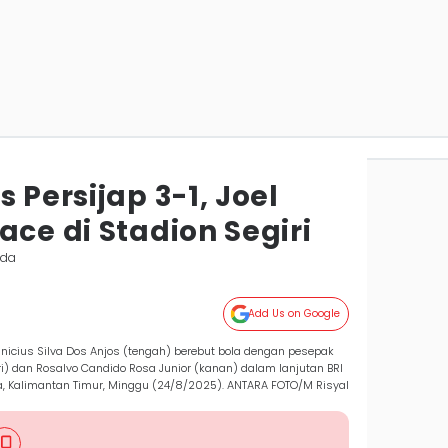
 Persijap 3-1, Joel
ace di Stadion Segiri
nda
Add Us on Google
inicius Silva Dos Anjos (tengah) berebut bola dengan pesepak
kiri) dan Rosalvo Candido Rosa Junior (kanan) dalam lanjutan BRI
da, Kalimantan Timur, Minggu (24/8/2025). ANTARA FOTO/M Risyal