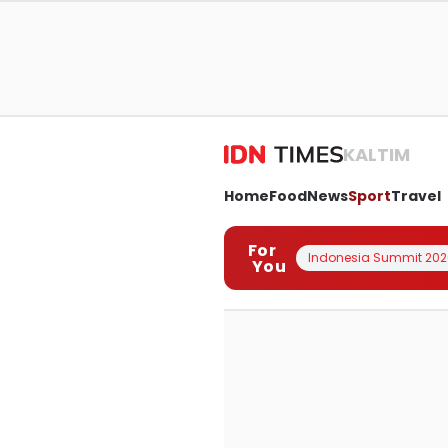
KALTIM
Home
Food
News
Sport
Travel
For
Indonesia Summit 202
You