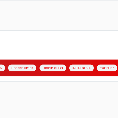
6
Soccer Times
Iklanin di IDN
INSIDENESIA
Yuk Pilih !