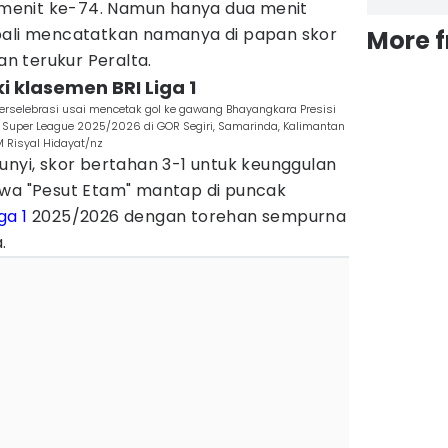
i menit ke-74. Namun hanya dua menit
bali mencatatkan namanya di papan skor
More 
 terukur Peralta.
 klasemen BRI Liga 1
berselebrasi usai mencetak gol ke gawang Bhayangkara Presisi
Super League 2025/2026 di GOR Segiri, Samarinda, Kalimantan
 Risyal Hidayat/nz
unyi, skor bertahan 3-1 untuk keunggulan
awa "Pesut Etam" mantap di puncak
ga 1
2025/2026 dengan torehan sempurna
.