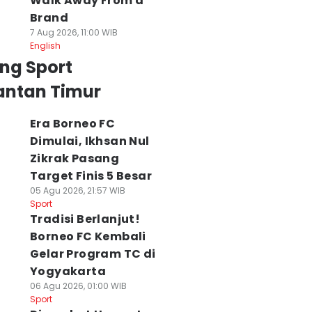
Walk Away From a
Brand
7 Aug 2026, 11:00 WIB
English
ng Sport
antan Timur
Era Borneo FC
Dimulai, Ikhsan Nul
Zikrak Pasang
Target Finis 5 Besar
05 Agu 2026, 21:57 WIB
adisi Berlanjut!
Era Borneo FC
Drag Bike Dhira
Sport
orneo FC Kembali
Dimulai, Ikhsan Nul
Brata Cup 2026,
Tradisi Berlanjut!
elar Program TC
Zikrak Pasang
Mampu Tekan
Borneo FC Kembali
i Yogyakarta
Target Finis 5
Balap Liar di
 Agu 2026, 01:00 WIB
Besar
Samarinda?
Gelar Program TC di
ort
05 Agu 2026, 21:57 WIB
28 Jul 2026, 15:00 WIB
Yogyakarta
Sport
Sport
06 Agu 2026, 01:00 WIB
Sport