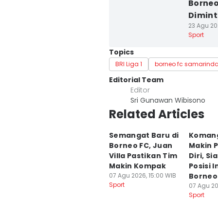
Borneo
Dimint
23 Agu 20
Sport
Topics
BRI Liga 1
borneo fc samarind
Editorial Team
Editor
Sri Gunawan Wibisono
Related Articles
Semangat Baru di
Koman
Borneo FC, Juan
Makin 
Villa Pastikan Tim
Diri, S
Makin Kompak
Posisi In
07 Agu 2026, 15:00 WIB
Borneo
Sport
07 Agu 20
Sport