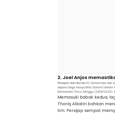
2. Joel Anjos memasti
Pesepak bola Borneo FC Samarinda Joel Vi
Jepara Diogo Araujo Brito (kanan) dalam l
Kalimantan Timur, Minggu (24/8/2025). 
Memasuki babak kedua, lag
Thoriq Alkatiri bahkan men
tim. Persijap sempat memp