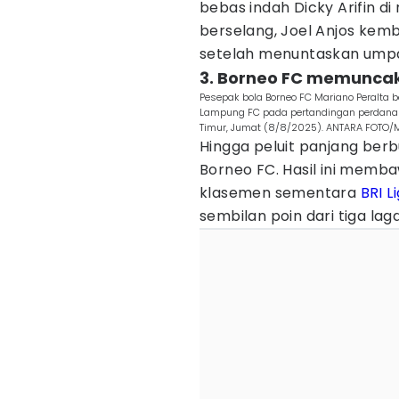
bebas indah Dicky Arifin d
berselang, Joel Anjos kem
setelah menuntaskan umpan
3. Borneo FC memuncaki
Pesepak bola Borneo FC Mariano Peralta 
Lampung FC pada pertandingan perdana 
Timur, Jumat (8/8/2025). ANTARA FOTO/M
Hingga peluit panjang berb
Borneo FC. Hasil ini memb
klasemen sementara
BRI Li
sembilan poin dari tiga laga