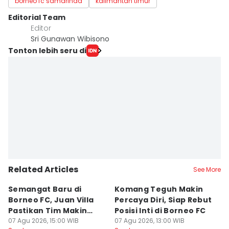
borneo fc samarinda
kalimantan timur
Editorial Team
Editor
Sri Gunawan Wibisono
Tonton lebih seru di
Related Articles
See More
Semangat Baru di
Komang Teguh Makin
M
Borneo FC, Juan Villa
Percaya Diri, Siap Rebut
H
Pastikan Tim Makin
Posisi Inti di Borneo FC
d
Kompak
07 Agu 2026, 15:00 WIB
07 Agu 2026, 13:00 WIB
P
07