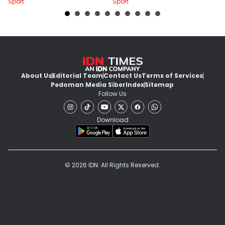
Sport
Sport
Sp
About Us
Editorial Team
Contact Us
Terms of Services
Pedoman Media Siber
Index
Sitemap
Follow Us
Download
© 2026 IDN. All Rights Reserved.