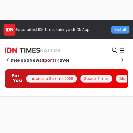
Baca artikel
IDN Times
lainnya di IDN App
Install
KALTIM
Home
Food
News
Sport
Travel
For
Indonesia Summit 2026
Soccer Times
Iklanin 
You