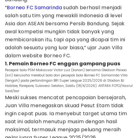
“
Borneo FC Samarinda
sudah berhasil menjadi
salah satu tim yang mewakili Indonesia di level
Asia dan ASEAN bersama Persib Bandung. Sejak
awal kompetisi mungkin tidak banyak yang
membicarakan itu, tapi apa yang dicapai tim ini
adalah sesuatu yang luar biasa,” ujar Juan Villa
dalam website Borneo FC.
1. Pemain Borneo FC enggan gampang puas
Pesepak bola PSM Makassar Victor Luiz (kanan) bersama Gledson Paixao
(kiri) berusaha merebut bola dari pesepak bola Borneo FC Samarinda Villa
(tengah) pada pertandingan BRI Super League 2025/2026 di Stadion BJ
Habibie, Parepare, Sulawesi Selatan, Sabtu (18/4/2026). ANTARA FOTO/Hasrul
Said/bar
Meski sukses mencatat pencapaian bersejarah,
Juan Villa menegaskan skuad Pesut Etam tidak
ingin cepat puas. Ia menyebut target utama tim
saat ini adalah menutup musim dengan hasil
maksimal, termasuk menjaga peluang meraih
gelar juara Super League 2025/2026.