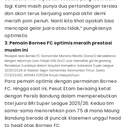
lagi. Kami masih punya dua pertandingan tersisa
dan akan terus berjuang sampai akhir demi
meraih poin penuh. Nanti kita lihat apakah bisa
mencapai gelar juara atau tidak,” pungkasnya
optimistis.
3. Pemain Borneo FC optimis meraih prestasi
musim ini
Pesepak bola Borneo FC Samarinda Mariano Peralta (kanan) berselebrasi
dengan rekannya Juan Felipe Villa (kiri) usai mencetak gol ke gawang
Persebaya Surabaya dalam lanjutan kompetisi Indonesia Super League
2025/2026 di Stadion Segiri Samarinda, Kalimantan Timur, Sabtu
(7/3/2026). ANTARA FOTO/M Risyal Hidayat/nym.
Para pemain optimis dengan permainan Borneo
FC. Hingga saat ini, Pesut Etam bersaing ketat
dengan Persib Bandung dalam memperebutkan
titel juara BRI Super League 2025/26. Kedua tim
sama-sama menorehkan poin 75 di mana Maung
Bandung berada di puncak klasemen unggul head
to head atas Borneo FC.