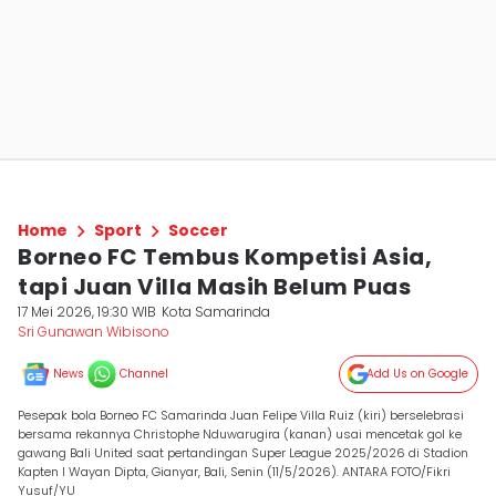
Home
Sport
Soccer
Borneo FC Tembus Kompetisi Asia,
tapi Juan Villa Masih Belum Puas
17 Mei 2026, 19:30 WIB
Kota Samarinda
Sri Gunawan Wibisono
News
Channel
Add Us on Google
Pesepak bola Borneo FC Samarinda Juan Felipe Villa Ruiz (kiri) berselebrasi
bersama rekannya Christophe Nduwarugira (kanan) usai mencetak gol ke
gawang Bali United saat pertandingan Super League 2025/2026 di Stadion
Kapten I Wayan Dipta, Gianyar, Bali, Senin (11/5/2026). ANTARA FOTO/Fikri
Yusuf/YU