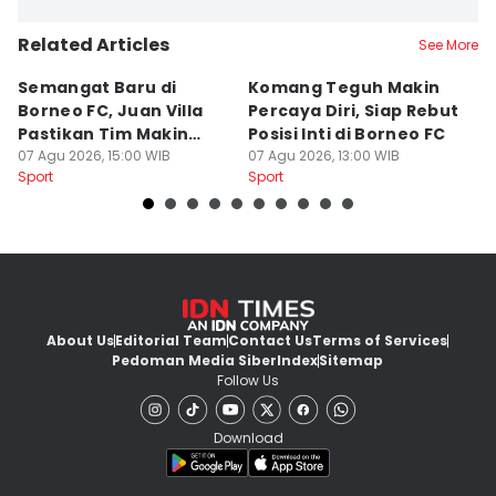
Related Articles
See More
Semangat Baru di
Komang Teguh Makin
M
Borneo FC, Juan Villa
Percaya Diri, Siap Rebut
H
Pastikan Tim Makin
Posisi Inti di Borneo FC
d
Kompak
07 Agu 2026, 15:00 WIB
07 Agu 2026, 13:00 WIB
P
07
Sport
Sport
Sp
About Us
Editorial Team
Contact Us
Terms of Services
Pedoman Media Siber
Index
Sitemap
Follow Us
Download