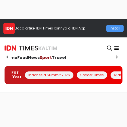
Baca artikel
IDN Times
lainnya di IDN App
Install
KALTIM
Home
Food
News
Sport
Travel
For
Indonesia Summit 2026
Soccer Times
Iklanin 
You