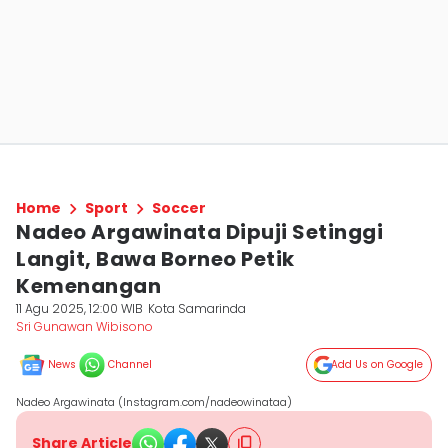
Home
Sport
Soccer
Nadeo Argawinata Dipuji Setinggi
Langit, Bawa Borneo Petik
Kemenangan
11 Agu 2025, 12:00 WIB
Kota Samarinda
Sri Gunawan Wibisono
News
Channel
Add Us on Google
Nadeo Argawinata (Instagram.com/nadeowinataa)
Share Article