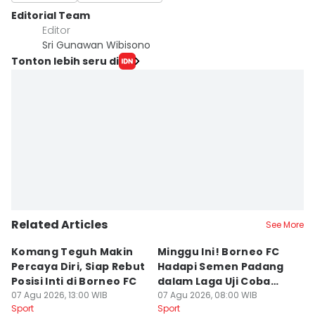
Editorial Team
Editor
Sri Gunawan Wibisono
Tonton lebih seru di
Related Articles
See More
Komang Teguh Makin
Minggu Ini! Borneo FC
D
Percaya Diri, Siap Rebut
Hadapi Semen Padang
S
Posisi Inti di Borneo FC
dalam Laga Uji Coba
N
07 Agu 2026, 13:00 WIB
Perdana
07 Agu 2026, 08:00 WIB
B
07
Sport
Sport
Sp