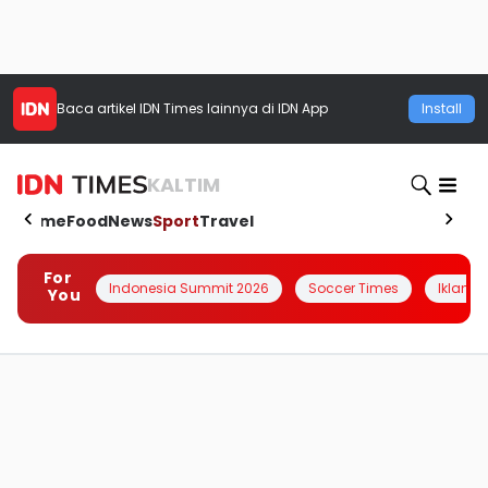
Baca artikel
IDN Times
lainnya di IDN App
Install
KALTIM
Home
Food
News
Sport
Travel
For
Indonesia Summit 2026
Soccer Times
Iklanin 
You