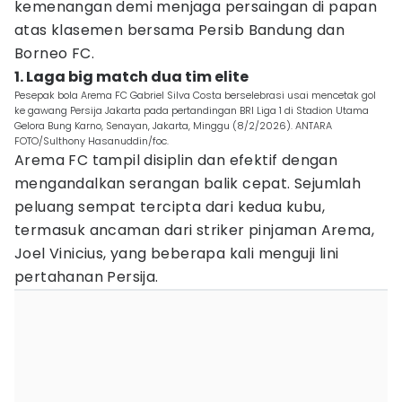
kemenangan demi menjaga persaingan di papan
atas klasemen bersama Persib Bandung dan
Borneo FC.
1. Laga big match dua tim elite
Pesepak bola Arema FC Gabriel Silva Costa berselebrasi usai mencetak gol
ke gawang Persija Jakarta pada pertandingan BRI Liga 1 di Stadion Utama
Gelora Bung Karno, Senayan, Jakarta, Minggu (8/2/2026). ANTARA
FOTO/Sulthony Hasanuddin/foc.
Arema FC tampil disiplin dan efektif dengan
mengandalkan serangan balik cepat. Sejumlah
peluang sempat tercipta dari kedua kubu,
termasuk ancaman dari striker pinjaman Arema,
Joel Vinicius, yang beberapa kali menguji lini
pertahanan Persija.