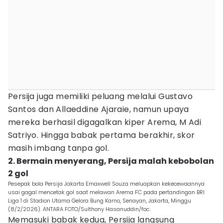
Persija juga memiliki peluang melalui Gustavo
Santos dan Allaeddine Ajaraie, namun upaya
mereka berhasil digagalkan kiper Arema, M Adi
Satriyo. Hingga babak pertama berakhir, skor
masih imbang tanpa gol.
2. Bermain menyerang, Persija malah kebobolan
2 gol
Pesepak bola Persija Jakarta Emaxwell Souza meluapkan kekecewaannya
usai gagal mencetak gol saat melawan Arema FC pada pertandingan BRI
Liga 1 di Stadion Utama Gelora Bung Karno, Senayan, Jakarta, Minggu
(8/2/2026). ANTARA FOTO/Sulthony Hasanuddin/foc.
Memasuki babak kedua, Persija langsung