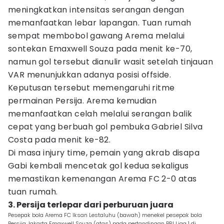
meningkatkan intensitas serangan dengan
memanfaatkan lebar lapangan. Tuan rumah
sempat membobol gawang Arema melalui
sontekan Emaxwell Souza pada menit ke-70,
namun gol tersebut dianulir wasit setelah tinjauan
VAR menunjukkan adanya posisi offside.
Keputusan tersebut memengaruhi ritme
permainan Persija. Arema kemudian
memanfaatkan celah melalui serangan balik
cepat yang berbuah gol pembuka Gabriel Silva
Costa pada menit ke-82.
Di masa injury time, pemain yang akrab disapa
Gabi kembali mencetak gol kedua sekaligus
memastikan kemenangan Arema FC 2-0 atas
tuan rumah.
3. Persija terlepar dari perburuan juara
Pesepak bola Arema FC Iksan Lestaluhu (bawah) menekel pesepak bola
Persija Jakarta Emaxwell Souza (atas) pada pertandingan BRI Liga 1 di