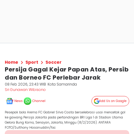
Home
Sport
Soccer
Persija Gagal Kejar Papan Atas, Persib
dan Borneo FC Perlebar Jarak
08 Feb 2026, 23:43 WIB
Kota Samarinda
Sri Gunawan Wibisono
News
Channel
Add Us on Google
Pesepak bola Arema FC Gabriel Silva Costa berselebrasi usai mencetak gol
ke gawang Persija Jakarta pada pertandingan BRI Liga 1 di Stadion Utama
Gelora Bung Karno, Senayan, Jakarta, Minggu (8/2/2026). ANTARA
FOTO/Sulthony Hasanuddin/foc