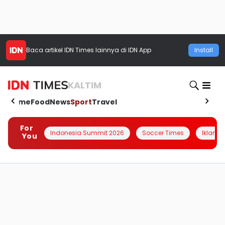
Baca artikel
IDN Times
lainnya di IDN App
Install
KALTIM
Home
Food
News
Sport
Travel
For
Indonesia Summit 2026
Soccer Times
Iklanin 
You