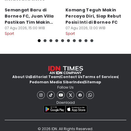
Semangat Baru di
Komang Teguh Makin
M
Borneo FC, Juan Villa
Percaya Diri, Siap Rebut
H
Pastikan Tim Makin
Posisi Inti di Borneo FC
d
Kompak
07 Agu 2026, 15:00 WIB
07 Agu 2026, 13:00 WIB
P
07
Sport
Sport
Sp
About Us
Editorial Team
Contact Us
Terms of Services
Pedoman Media Siber
Index
Sitemap
Follow Us
Download
© 2026 IDN. All Rights Reserved.