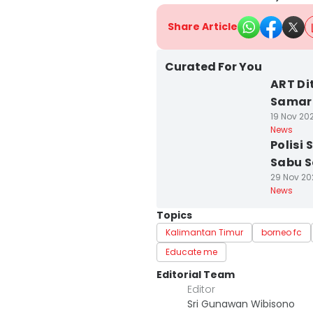
Share Article
Curated For You
ART Di
Samar
19 Nov 202
News
Polisi
Sabu S
29 Nov 20
News
Topics
Kalimantan Timur
borneo fc
Educate me
Editorial Team
Editor
Sri Gunawan Wibisono