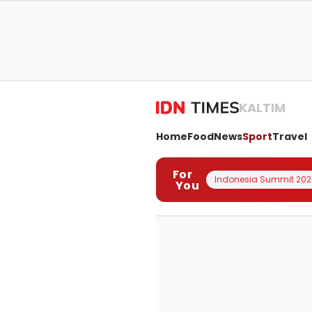
KALTIM
Home
Food
News
Sport
Travel
For
Indonesia Summit 202
You