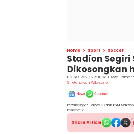
Home
Sport
Soccer
Stadion Segir
Dikosongkan h
06 Des 2023, 22:00 WIB
Kota Samari
Sri Gunawan Wibisono
News
Channel
Pertandingan Borneo FC dan PSM Makassa
borneofc.id
Share Article