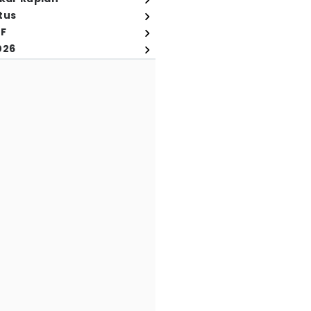
tus
FF
026