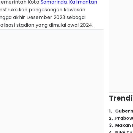
Pemerintah Kota
Samarinda
,
Kalimantan
instruksikan pengosongan kawasan
hingga akhir Desember 2023 sebagai
lisasi stadion yang dimulai awal 2024.
Trendi
1
.
Gubern
2
.
Prabow
3
.
Makan B
4
.
Nilai T