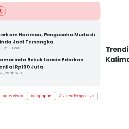
terkam Harimau, Pengusaha Muda di
inda Jadi Tersangka
Trendi
3, 15:00 WIB
Kalim
 Samarinda Bekuk Lansia Edarkan
enilai Rp100 Juta
23, 20:30 WIB
samarinda
balikpapan
Give me Perspective
Update me