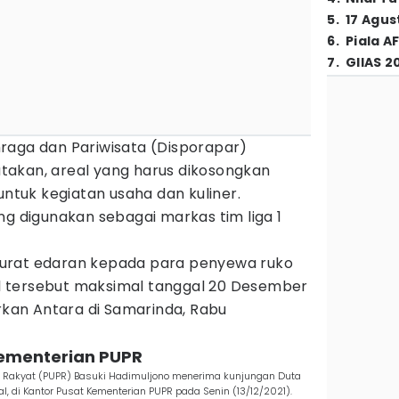
5
.
17 Agus
6
.
Piala A
7
.
GIIAS 2
raga dan Pariwisata (Disporapar)
akan, areal yang harus dikosongkan
untuk kegiatan usaha dan kuliner.
ng digunakan sebagai markas tim liga 1
urat edaran kepada para penyewa ruko
 tersebut maksimal tanggal 20 Desember
orkan Antara di Samarinda, Rabu
Kementerian PUPR
Rakyat (PUPR) Basuki Hadimuljono menerima kunjungan Duta
l, di Kantor Pusat Kementerian PUPR pada Senin (13/12/2021).