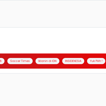
6
Soccer Times
Iklanin di IDN
INSIDENESIA
Yuk Pilih !