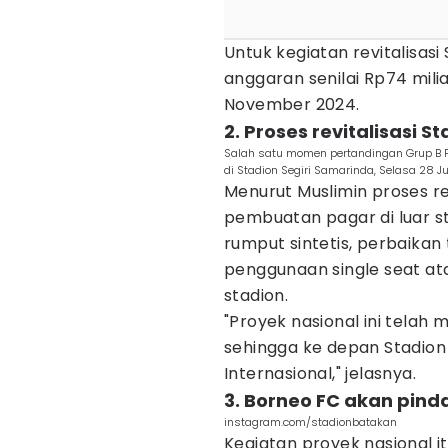
Untuk kegiatan revitalisas
anggaran senilai Rp74 mil
November 2024.
2. Proses revitalisasi St
Salah satu momen pertandingan Grup B P
di Stadion Segiri Samarinda, Selasa 28 Ju
Menurut Muslimin proses rev
pembuatan pagar di luar s
rumput sintetis, perbaikan
penggunaan single seat at
stadion.
"Proyek nasional ini telah 
sehingga ke depan Stadion 
Internasional," jelasnya.
3. Borneo FC akan pind
instagram.com/stadionbatakan
Kegiatan proyek nasional