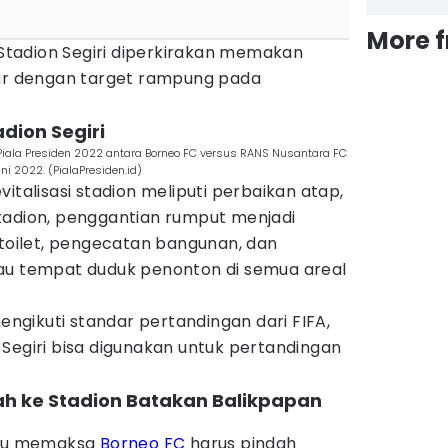
More 
i Stadion Segiri diperkirakan memakan
iar dengan target rampung pada
adion Segiri
iala Presiden 2022 antara Borneo FC versus RANS Nusantara FC
ni 2022. (PialaPresiden.id)
italisasi stadion meliputi perbaikan atap,
tadion, penggantian rumput menjadi
 toilet, pengecatan bangunan, dan
au tempat duduk penonton di semua areal
mengikuti standar pertandingan dari FIFA,
Segiri bisa digunakan untuk pertandingan
ah ke Stadion Batakan Balikpapan
 itu memaksa
Borneo FC
harus pindah