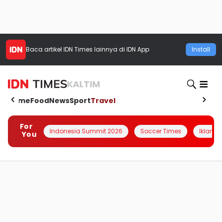
Baca artikel
IDN Times
lainnya di IDN App
Install
KALTIM
Home
Food
News
Sport
Travel
For
Indonesia Summit 2026
Soccer Times
Iklanin 
You