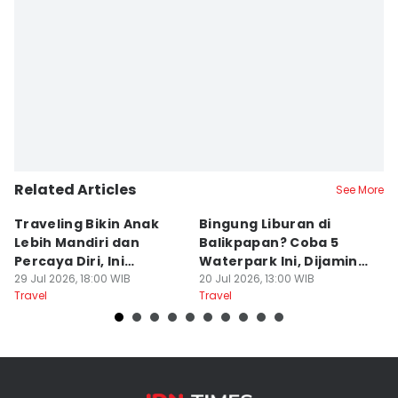
Related Articles
See More
Traveling Bikin Anak
Bingung Liburan di
E
Lebih Mandiri dan
Balikpapan? Coba 5
Ka
Percaya Diri, Ini
Waterpark Ini, Dijamin
E
Penjelasan Psikolog
29 Jul 2026, 18:00 WIB
Bikin Betah
20 Jul 2026, 13:00 WIB
D
19
Travel
Travel
Tr