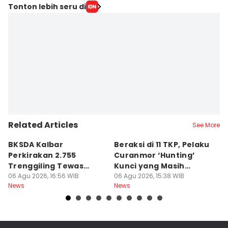
Tonton lebih seru di
Related Articles
See More
BKSDA Kalbar
Beraksi di 11 TKP, Pelaku
55
Perkirakan 2.755
Curanmor ‘Hunting’
da
Trenggiling Tewas
Kunci yang Masih
R
untuk Dapat 551 Kg Sisik
06 Agu 2026, 16:56 WIB
Menempel
06 Agu 2026, 15:38 WIB
06
News
News
Ne