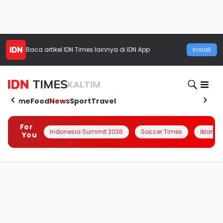
Baca artikel
IDN Times
lainnya di IDN App
Install
KALTIM
Home
Food
News
Sport
Travel
For
Indonesia Summit 2026
Soccer Times
Iklanin 
You