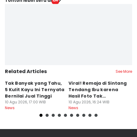
Tonton lebih seru di
Related Articles
See More
Tak Banyak yang Tahu,
Viral! Remaja di Sintang
C
5 Kulit Kayu Ini Ternyata
Tendang Ibu karena
5
Bernilai Jual Tinggi
Hasil Foto Tak
A
10 Agu 2026, 17:00 WIB
Memuaskan
10 Agu 2026, 16:24 WIB
10
News
News
Ne