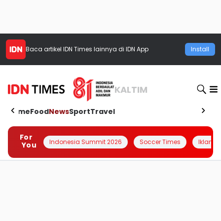
Baca artikel
IDN Times
lainnya di IDN App
Install
KALTIM
Home
Food
News
Sport
Travel
For
Indonesia Summit 2026
Soccer Times
Iklanin 
You