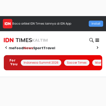
Baca artikel
IDN Times
lainnya di IDN App
Install
KALTIM
Home
Food
News
Sport
Travel
For
Indonesia Summit 2026
Soccer Times
Iklanin 
You