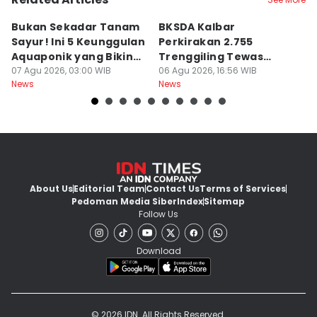
Bukan Sekadar Tanam
BKSDA Kalbar
Be
Sayur! Ini 5 Keunggulan
Perkirakan 2.755
C
Aquaponik yang Bikin
Trenggiling Tewas
K
Takjub
07 Agu 2026, 03:00 WIB
untuk Dapat 551 Kg Sisik
06 Agu 2026, 16:56 WIB
M
06
News
News
Ne
About Us
Editorial Team
Contact Us
Terms of Services
Pedoman Media Siber
Index
Sitemap
Follow Us
Download
© 2026 IDN. All Rights Reserved.