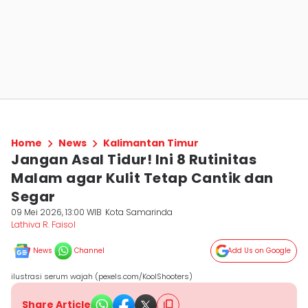
Home
News
Kalimantan Timur
Jangan Asal Tidur! Ini 8 Rutinitas
Malam agar Kulit Tetap Cantik dan
Segar
09 Mei 2026, 13:00 WIB
Kota Samarinda
Lathiva R. Faisol
News
Channel
Add Us on Google
ilustrasi serum wajah (pexels.com/KoolShooters)
Share Article