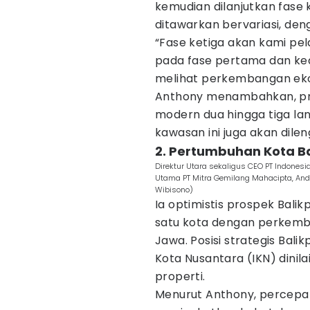
kemudian dilanjutkan fase 
ditawarkan bervariasi, deng
“Fase ketiga akan kami pel
pada fase pertama dan ked
melihat perkembangan ekon
Anthony menambahkan, pr
modern dua hingga tiga lan
kawasan ini juga akan dilen
2. Pertumbuhan Kota B
Direktur Utara sekaligus CEO PT Indonesi
Utama PT Mitra Gemilang Mahacipta, Andr
Wibisono)
Ia optimistis prospek Bali
satu kota dengan perkemba
Jawa. Posisi strategis Bal
Kota Nusantara (IKN) dinil
properti.
Menurut Anthony, percep