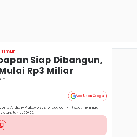
 Timur
kpapan Siap Dibangun,
ulai Rp3 Miliar
pan
Add Us on Google
operty Anthony Prabowo Susilo (dua dari kiri) saat meninjau
elatan, Jumat (9/9).