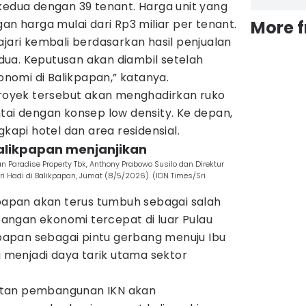
kedua dengan 39 tenant. Harga unit yang
an harga mulai dari Rp3 miliar per tenant.
More 
ajari kembali berdasarkan hasil penjualan
ua. Keputusan akan diambil setelah
omi di Balikpapan,” katanya.
oyek tersebut akan menghadirkan ruko
tai dengan konsep low density. Ke depan,
gkapi hotel dan area residensial.
alikpapan menjanjikan
an Paradise Property Tbk, Anthony Prabowo Susilo dan Direktur
i Hadi di Balikpapan, Jumat (8/5/2026). (IDN Times/Sri
kpapan akan terus tumbuh sebagai salah
ngan ekonomi tercepat di luar Pulau
ikpapan sebagai pintu gerbang menuju Ibu
ai menjadi daya tarik utama sektor
atan pembangunan IKN akan