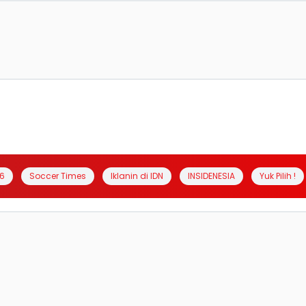
6
Soccer Times
Iklanin di IDN
INSIDENESIA
Yuk Pilih !