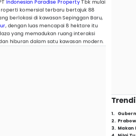
PT
Indonesian Paradise Property
Tbk mulai
perti komersial terbaru bertajuk 88
ang berlokasi di kawasan Sepinggan Baru,
ur
, dengan luas mencapai 8 hektare itu
aza yang memadukan ruang interaksi
is, dan hiburan dalam satu kawasan modern.
Trendi
1
.
Gubern
2
.
Prabow
3
.
Makan B
4
.
Nilai T