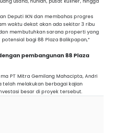
ng usaha, hunian, pusat kuliner, hingga
an Deputi IKN dan membahas progres
m waktu dekat akan ada sekitar 3 ribu
 dan membutuhkan sarana properti yang
 potensial bagi 88 Plaza Balikpapan,”
s dengan pembangunan 88 Plaza
tama PT Mitra Gemilang Mahacipta, Andri
 telah melakukan berbagai kajian
estasi besar di proyek tersebut.