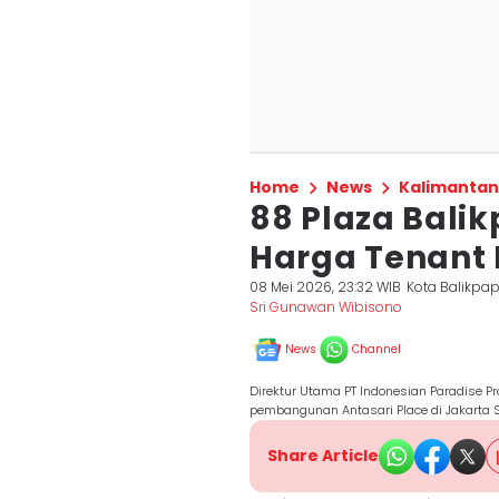
Home
News
Kalimantan
88 Plaza Bali
Harga Tenant M
08 Mei 2026, 23:32 WIB
Kota Balikpa
Sri Gunawan Wibisono
News
Channel
Direktur Utama PT Indonesian Paradise Pr
pembangunan Antasari Place di Jakarta S
Share Article