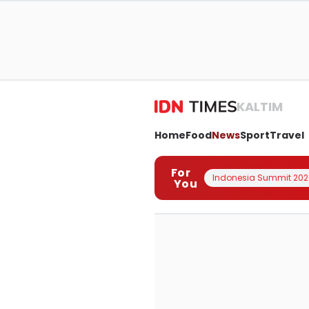
KALTIM
Home
Food
News
Sport
Travel
For
Indonesia Summit 202
You