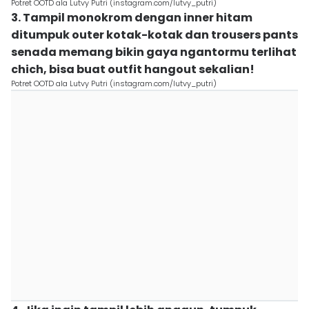
Potret OOTD ala Lutvy Putri (instagram.com/lutvy_putri)
3. Tampil monokrom dengan inner hitam
ditumpuk outer kotak-kotak dan trousers pants
senada memang bikin gaya ngantormu terlihat
chich, bisa buat outfit hangout sekalian!
Potret OOTD ala Lutvy Putri (instagram.com/lutvy_putri)