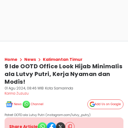
Home
News
Kalimantan Timur
9 Ide OOTD Office Look Hijab Minimalis
ala Lutvy Putri, Kerja Nyaman dan
Modis!
01 Agu 2024, 08:46 WIB
Kota Samarinda
Karina Zuzuzu
News
Channel
Add Us on Google
Potret OOTD ala Lutvy Putri (instagram.com/lutvy_putry)
Share Article