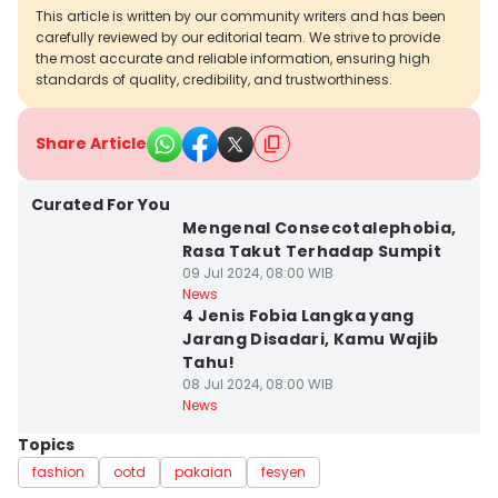
This article is written by our community writers and has been
carefully reviewed by our editorial team. We strive to provide
the most accurate and reliable information, ensuring high
standards of quality, credibility, and trustworthiness.
Share Article
Curated For You
Mengenal Consecotalephobia,
Rasa Takut Terhadap Sumpit
09 Jul 2024, 08:00 WIB
News
4 Jenis Fobia Langka yang
Jarang Disadari, Kamu Wajib
Tahu!
08 Jul 2024, 08:00 WIB
News
Topics
fashion
ootd
pakaian
fesyen