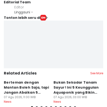
Editorial Team
Editor
Linggauni -
Tonton lebih seru di
Related Articles
See More
Berteman dengan
Bukan Sekadar Tanam
B
Mantan Boleh Saja, tapi
Sayur! Ini 5 Keunggulan
P
Jangan Abaikan 5
Aquaponik yang Bikin
T
Aturan Ini
07 Agu 2026, 11:00 WIB
Takjub
07 Agu 2026, 03:00 WIB
un
06
News
News
Ne