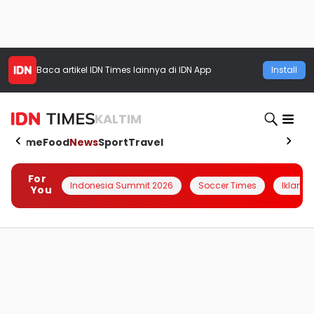
Baca artikel
IDN Times
lainnya di IDN App
Install
KALTIM
Home
Food
News
Sport
Travel
For
Indonesia Summit 2026
Soccer Times
Iklanin 
You