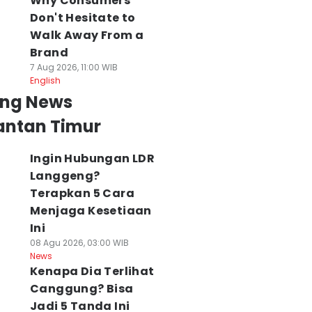
Why Consumers
Don't Hesitate to
Walk Away From a
Brand
7 Aug 2026, 11:00 WIB
English
ing News
antan Timur
Ingin Hubungan LDR
ri 109 Jadi 72
Wagub Kaltim
Kawasan
esa, Pemprov
Soroti Harga TBS,
Kariangau Dibuk
Langgeng?
altim Kebut
Minta Tata Niaga
Pemprov Kaltim
Terapkan 5 Cara
emerataan
Sawit Lebih Adil
Bidik Investasi d
Menjaga Kesetiaan
strik PLN
08 Agu 2026, 11:00 WIB
PAD
Ini
News
 Agu 2026, 13:00 WIB
08 Agu 2026, 09:38 WI
08 Agu 2026, 03:00 WIB
ws
News
News
Kenapa Dia Terlihat
Canggung? Bisa
Jadi 5 Tanda Ini