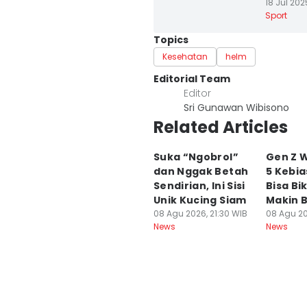
18 Jul 202
Sport
Topics
Kesehatan
helm
Editorial Team
Editor
Sri Gunawan Wibisono
Related Articles
Suka “Ngobrol”
Gen Z W
dan Nggak Betah
5 Kebia
Sendirian, Ini Sisi
Bisa Bi
Unik Kucing Siam
Makin B
08 Agu 2026, 21:30 WIB
08 Agu 20
News
News