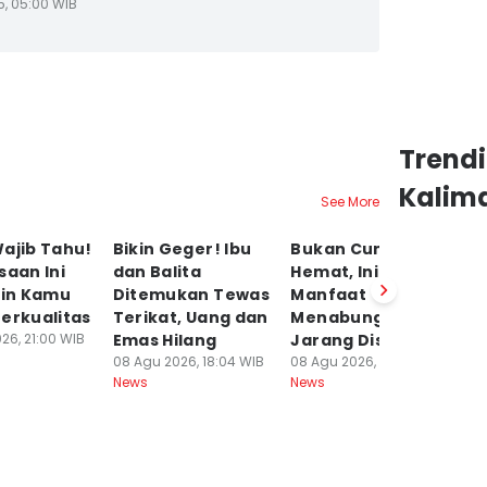
5, 05:00 WIB
Trend
Kalim
See More
ajib Tahu!
Bikin Geger! Ibu
Bukan Cuma soal
Da
saan Ini
dan Balita
Hemat, Ini 10
D
kin Kamu
Ditemukan Tewas
Manfaat
K
erkualitas
Terikat, Uang dan
Menabung yang
P
26, 21:00 WIB
Emas Hilang
Jarang Disadari
Li
08 Agu 2026, 18:04 WIB
08 Agu 2026, 17:00 WIB
08
News
News
Ne