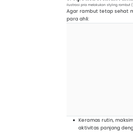
ilustrasi pria melakukan styling rambut (
Agar rambut tetap sehat me
para ahli:
Keramas rutin, maksim
aktivitas panjang den