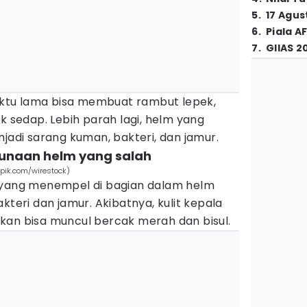
5
.
17 Agus
6
.
Piala A
7
.
GIIAS 2
tu lama bisa membuat rambut lepek,
k sedap. Lebih parah lagi, helm yang
njadi sarang kuman, bakteri, dan jamur.
gunaan helm yang salah
pik.com/wirestock)
 yang menempel di bagian dalam helm
kteri dan jamur. Akibatnya, kulit kepala
bahkan bisa muncul bercak merah dan bisul.