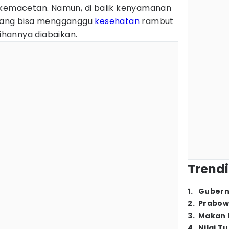
 kemacetan. Namun, di balik kenyamanan
o yang bisa mengganggu
kesehatan
rambut
sihannya diabaikan.
Trendi
1
.
Gubern
2
.
Prabow
3
.
Makan B
4
.
Nilai T