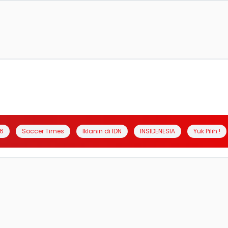
6
Soccer Times
Iklanin di IDN
INSIDENESIA
Yuk Pilih !