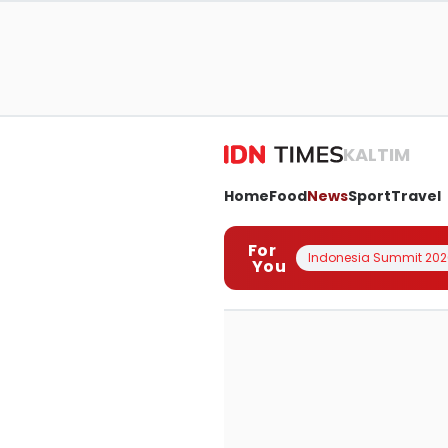
KALTIM
Home
Food
News
Sport
Travel
For
Indonesia Summit 202
You