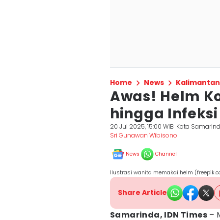
Home
News
Kalimantan
Awas! Helm Ko
hingga Infeksi
20 Jul 2025, 15:00 WIB
Kota Samarin
Sri Gunawan Wibisono
News
Channel
Ilustrasi wanita memakai helm (freepik.c
Share Article
Samarinda, IDN Times
– 