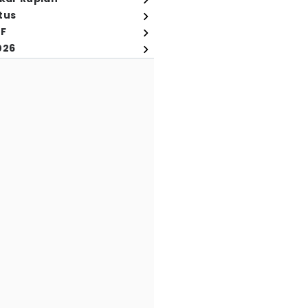
tus
FF
026