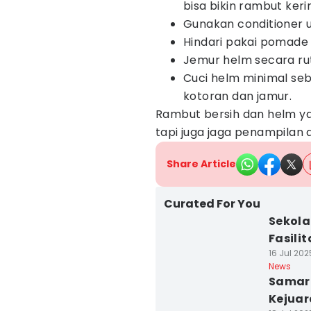
bisa bikin rambut keri
Gunakan conditioner
Hindari pakai pomade
Jemur helm secara rut
Cuci helm minimal se
kotoran dan jamur.
Rambut bersih dan helm y
tapi juga jaga penampilan 
Share Article
Curated For You
Sekola
Fasili
16 Jul 202
News
Samari
Kejua