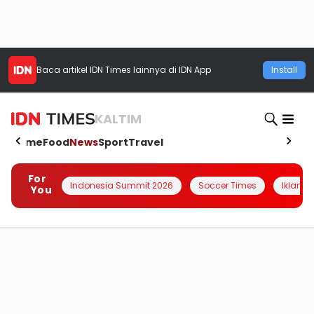
Baca artikel
IDN Times
lainnya di IDN App
Install
KALTIM
Home
Food
News
Sport
Travel
For
Indonesia Summit 2026
Soccer Times
Iklanin 
You