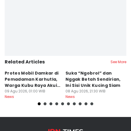
Related Articles
See More
Protes Mobil Damkar di
Suka “Ngobrol” dan
G
Pemadaman Karhutla,
Nggak Betah Sendirian,
Ke
Warga Kubu Raya Akui
Ini Sisi Unik Kucing Siam
K
Khilaf
09 Agu 2026, 01:00 WIB
08 Agu 2026, 21:30 WIB
08
News
News
Ne