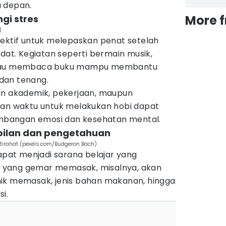
a depan.
More 
gi stres
)
fektif untuk melepaskan penat setelah
adat. Kegiatan seperti bermain musik,
 atau membaca buku mampu membantu
 dan tenang.
an akademik, pekerjaan, maupun
kan waktu untuk melakukan hobi dapat
bangan emosi dan kesehatan mental.
ilan dan pengetahuan
istirahat (pexels.com/Budgeron Bach)
dapat menjadi sarana belajar yang
 yang gemar memasak, misalnya, akan
ik memasak, jenis bahan makanan, hingga
i.