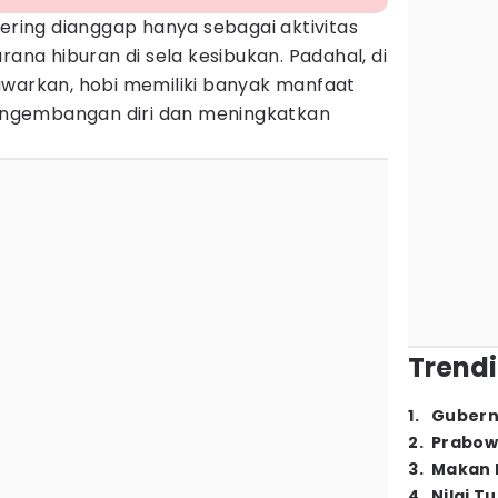
sering dianggap hanya sebagai aktivitas
rana hiburan di sela kesibukan. Padahal, di
awarkan, hobi memiliki banyak manfaat
ngembangan diri dan meningkatkan
Trendi
1
.
Gubern
2
.
Prabow
3
.
Makan B
4
.
Nilai T