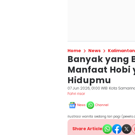
Home
News
Kalimantan
Banyak yang B
Manfaat Hobi
Hidupmu
07 Jun 2026, 01:00 WIB
Kota Samarin
Fahri risar
News
Channel
ilustrasi wanita sedang lari pagi (pexel
Share Article