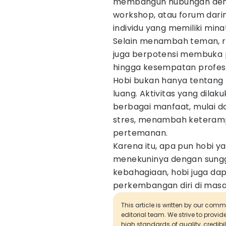
membangun hubungan denga
workshop, atau forum dar
individu yang memiliki mina
Selain menambah teman, re
juga berpotensi membuka p
hingga kesempatan profesio
Hobi bukan hanya tentang
luang. Aktivitas yang dila
berbagai manfaat, mulai d
stres, menambah keteramp
pertemanan.
Karena itu, apa pun hobi ya
menekuninya dengan sung
kebahagiaan, hobi juga dap
perkembangan diri di mas
This article is written by our com
editorial team. We strive to provi
high standards of quality, credibil