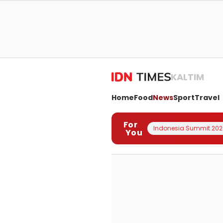
KALTIM
Home
Food
News
Sport
Travel
For
Indonesia Summit 202
You