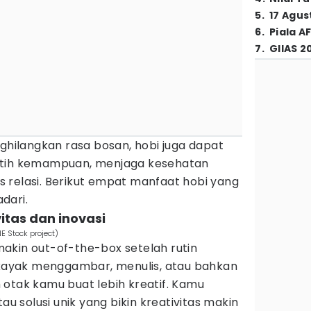
5
.
17 Agus
6
.
Piala A
7
.
GIIAS 2
ilangkan rasa bosan, hobi juga dapat
atih kemampuan, menjaga kesehatan
 relasi. Berikut empat manfaat hobi yang
dari.
itas dan inovasi
E Stock project)
akin out-of-the-box setelah rutin
i kayak menggambar, menulis, atau bahkan
 otak kamu buat lebih kreatif. Kamu
au solusi unik yang bikin kreativitas makin