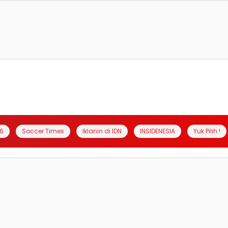
6
Soccer Times
Iklanin di IDN
INSIDENESIA
Yuk Pilih !