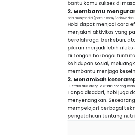
bantu kamu sukses di mas
2. Membantu menguran
pria menyendiri (pexels.com/Andrew Neel
Hobi dapat menjadi cara e
menjalani aktivitas yang p
berolahraga, berkebun,
pikiran menjadi lebih rileks
Di tengah berbagai tuntut
kehidupan sosial, meluang
membantu menjaga keseim
3. Menambah keteramp
ilustrasi dua orang laki-laki sedang ber
Tanpa disadari, hobi juga 
menyenangkan. Seseorang
mempelajari berbagai tekn
pengetahuan tentang nutris