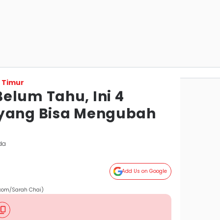
 Timur
elum Tahu, Ini 4
 yang Bisa Mengubah
da
Add Us on Google
s.com/Sarah Chai)