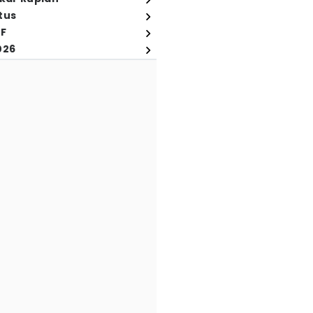
tus
FF
026