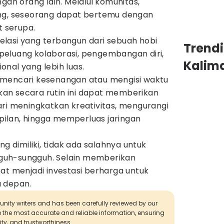
n orang lain. Melalui komunitas,
ing, seseorang dapat bertemu dengan
t serupa.
lasi yang terbangun dari sebuah hobi
Trend
eluang kolaborasi, pengembangan diri,
Kalim
nal yang lebih luas.
 mencari kesenangan atau mengisi waktu
kukan secara rutin ini dapat memberikan
ari meningkatkan kreativitas, mengurangi
ilan, hingga memperluas jaringan
ng dimiliki, tidak ada salahnya untuk
guh-sungguh. Selain memberikan
at menjadi investasi berharga untuk
a depan.
munity writers and has been carefully reviewed by our
de the most accurate and reliable information, ensuring
ity, and trustworthiness.